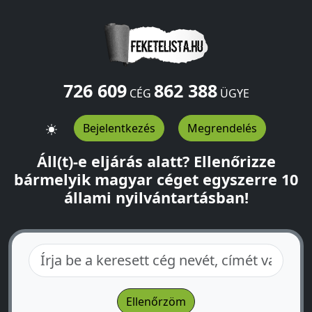
726 609
862 388
CÉG
ÜGYE
Bejelentkezés
Megrendelés
Áll(t)-e eljárás alatt? Ellenőrizze
bármelyik magyar céget egyszerre 10
állami nyilvántartásban!