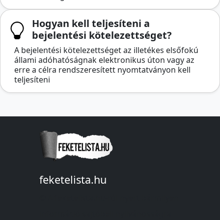
Hogyan kell teljesíteni a
bejelentési kötelezettséget?
A bejelentési kötelezettséget az illetékes elsőfokú
állami adóhatóságnak elektronikus úton vagy az
erre a célra rendszeresített nyomtatványon kell
teljesíteni
feketelista.hu
© A feketelista.hu-ról nyert bármilyen
információ sajtóbeli nyilvánosságra