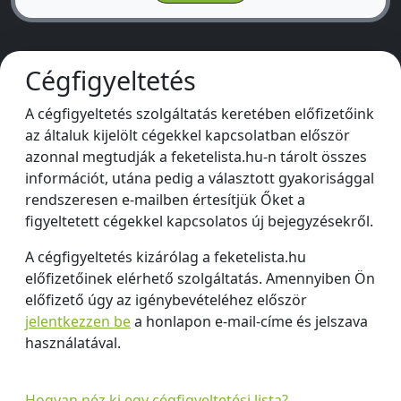
Cégfigyeltetés
A cégfigyeltetés szolgáltatás keretében előfizetőink
az általuk kijelölt cégekkel kapcsolatban először
azonnal megtudják a feketelista.hu-n tárolt összes
információt, utána pedig a választott gyakorisággal
rendszeresen e-mailben értesítjük Őket a
figyeltetett cégekkel kapcsolatos új bejegyzésekről.
A cégfigyeltetés kizárólag a feketelista.hu
előfizetőinek elérhető szolgáltatás. Amennyiben Ön
előfizető úgy az igénybevételéhez először
jelentkezzen be
a honlapon e-mail-címe és jelszava
használatával.
Hogyan néz ki egy cégfigyeltetési lista?