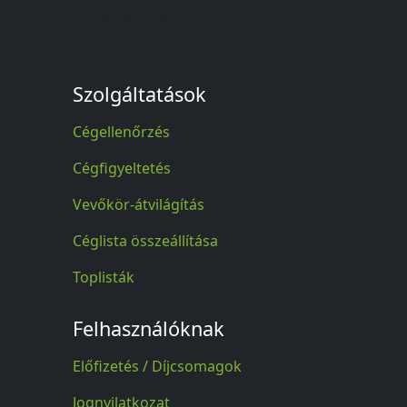
hozatalakor a forrás közlése
kötelező!
Szolgáltatások
Cégellenőrzés
Cégfigyeltetés
Vevőkör-átvilágítás
Céglista összeállítása
Toplisták
Felhasználóknak
Előfizetés / Díjcsomagok
Jognyilatkozat