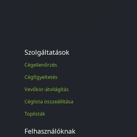
© A feketelista.hu-ról nyert bármilyen
információ sajtóbeli nyilvánosságra
hozatalakor a forrás közlése
kötelező!
Szolgáltatások
Cégellenőrzés
Cégfigyeltetés
Vevőkör-átvilágítás
Céglista összeállítása
Toplisták
Felhasználóknak