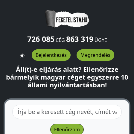
726 085
863 319
CÉG
ÜGYE
Bejelentkezés
Megrendelés
Áll(t)-e eljárás alatt? Ellenőrizze
bármelyik magyar céget egyszerre 10
állami nyilvántartásban!