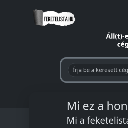
Áll(t)
cég
Mi ez a hon
Mi a feketelis