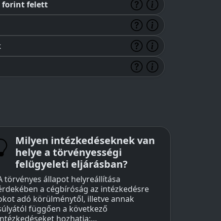
forint felett
k
Milyen intézkedéseknek van
helye a törvényességi
felügyeleti eljárásban?
A törvényes állapot helyreállítása
érdekében a cégbíróság az intézkedésre
okot adó körülménytől, illetve annak
súlyától függően a következő
intézkedéseket hozhatja:…