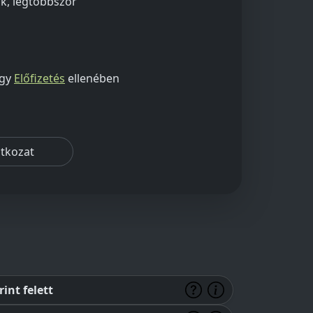
ok, legtöbbször
agy
Előfizetés
ellenében
atkozat
int felett