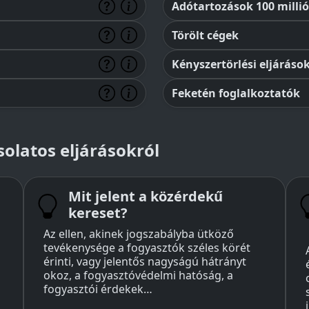
Adótartozások 100 millió 
Törölt cégek
Kényszertörlési eljáráso
Feketén foglalkoztatók
olatos eljárásokról
Mit jelent a közérdekű
kereset?
Az ellen, akinek jogszabályba ütköző
tevékenysége a fogyasztók széles körét
érinti, vagy jelentős nagyságú hátrányt
okoz, a fogyasztóvédelmi hatóság, a
fogyasztói érdekek…