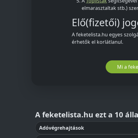
A
Toplisták
segítségével
elmarasztaltak stb.) sze
Elő(fizetői) j
A feketelista.hu egyes szolg
érhetők el korlátlanul.
Mi a feke
A feketelista.hu ezt a 10 ál
Adóvégrehajtások