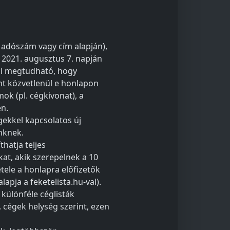
, adószám vagy cím alapján),
 2021. augusztus 7. napján
ól megtudható, hogy
nt közvetlenül e honlapon
ok (pl. cégkivonat), a
en.
égekkel kapcsolatos új
inknek.
thatja teljes
kat, akik szerepelnek a 10
étele a honlapra előfizetők
pja a feketelista.hu-val).
 különféle céglisták
. cégek helység szerint, ezen