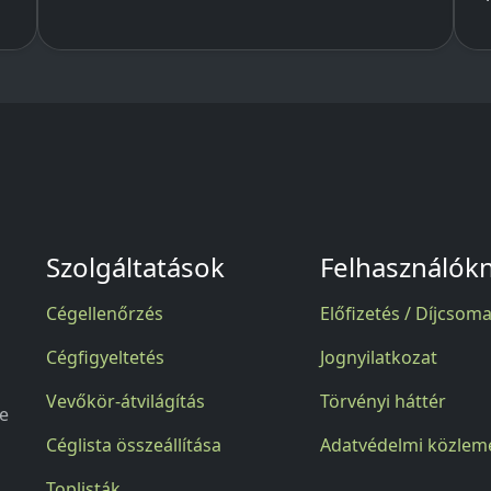
Szolgáltatások
Felhasználók
Cégellenőrzés
Előfizetés / Díjcsom
Cégfigyeltetés
Jognyilatkozat
Vevőkör-átvilágítás
Törvényi háttér
se
Céglista összeállítása
Adatvédelmi közlem
Toplisták