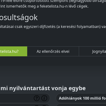
 19-féle előre csoportosított szempont (legnagyobb bírság
rint ismerhetők meg a feketelista.hu-n lévő cégek.
ogosultságok
áltatásai csak egyszeri díjfizetés (a keresési folyamatban) v
telista.hu?
Az ellenőrzés elvei
Jognyil
lami nyilvántartást vonja egybe
Adóhiányok 100 millió for