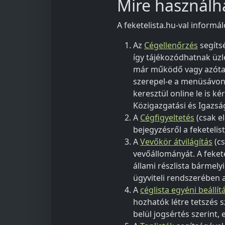
Mire használha
A feketelista.hu-val informál
Az
Cégellenőrzés
segítsé
így tájékozódhatnak üzl
már működő vagy azóta 
szerepel-e a menüsávon 
keresztül online le is 
Közigazgatási és Igazs
A
Cégfigyeltetés
(csak el
bejegyzésről a feketelis
A
Vevőkör átvilágítás
(cs
vevőállományát. A fekete
állami részlista bármely
ügyviteli rendszerében a
A
céglista egyéni beállít
hozhatók létre tetszés s
belül jogsértés szerint, 