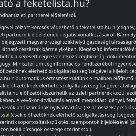
tó a feketelista.hu?
ódhat üzleti partnerei előéletéről.
gével célzott keresés végezhető a feketelista.hu-n (cégnév
eti partnereik előéletének negatív vonatkozásairól. Bármely
bejegyzett magyarországi székhelyű gazdasági társaságr
látható részlisták bármelyikében. Kiegészítő információké
kérhetők a keresett cégre vonatkozó cégbírósági dokumentum
ágügyi Minisztérium céginformációs rendszeréből ingyenes
őfizetőknek elérhető szolgáltatás) segítségével a kijelölt c
ta.hu-n automatikus értesítést küldünk e-mailben előfizető
ak előfizetőknek elérhető szolgáltatás) segítségével átvilágí
lista.hu előfizetői kiszűrhetik az üzleti partnerek közül azo
ikében. A vevőkör-átvilágítás egyedi megoldást igényel, felt
 vevők adószámának nyilvántartása (ez az összekapcsolás ala
ással
(csak előfizetőknek elérhető szolgáltatás) segítségével
zerinti csoportosítási-szűkítési szempontok kijelölésével (pl
ezen belül bírságok összege szerint stb.).