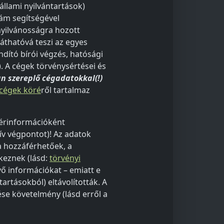
(állami nyilvántartások)
zám segítségével
nyilvánosságra hozott
áthatóvá teszi az egyes
indító bírói végzés, hatósági
. A cégek törvénysértései és
n szereplő cégadatokkal(!)
cégek köré
ről tartalmaz
térinformációként
tív végpontot)! Az adatok
a hozzáférhetőek, a
keznek (lásd:
törvényi
vő információkat – emiatt e
tartásokból) eltávolították. A
ése követelmény (lásd erről a