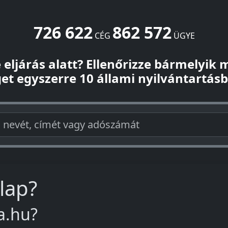
726 622
862 572
CÉG
ÜGYE
-e eljárás alatt? Ellenőrizze bármelyik
et egyszerre 10 állami nyilvántartás
lap?
ta.hu?