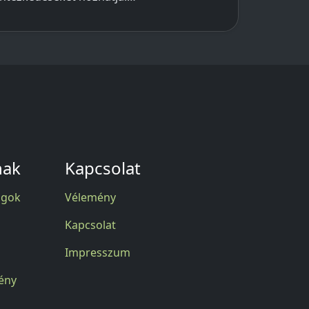
nak
Kapcsolat
agok
Vélemény
Kapcsolat
Impresszum
ény