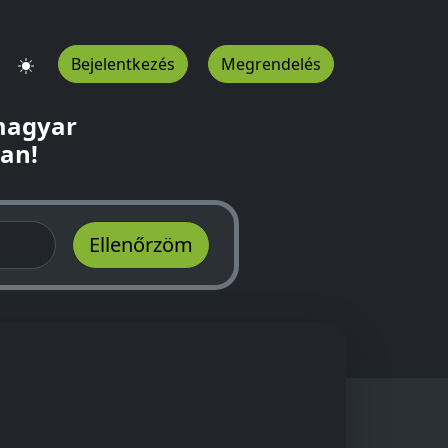
Bejelentkezés
Megrendelés
 magyar
ban!