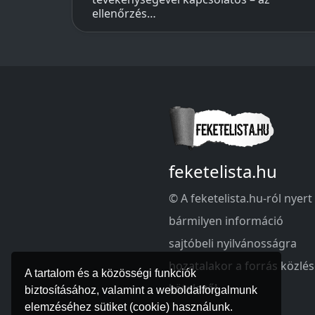
ellenőrzés…
feketelista.hu
© A feketelista.hu-ról nyert
bármilyen információ
sajtóbeli nyilvánosságra
hozatalakor a forrás közlé
A tartalom és a közösségi funkciók
kötelező!
biztosításához, valamint a weboldalforgalmunk
elemzéséhez sütiket (cookie) használunk.