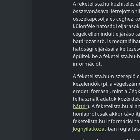
A feketelista.hu közhiteles á
összevonásával létrejött on
összekapcsolja és céghez köt
különféle hatósági eljáráso
cégek ellen indult eljárásoka
határozat stb. is megtalálha
hatósági eljárásai a keltez
épültek be a feketelista.hu-
információt.
A feketelista.hu-n szereplő
kezelendők (pl. a végelszámo
eredeti forrásai, mint a Cég
felhasznált adatok közérdek
háttér
). A feketelista.hu ál
honlapról csak akkor távolítj
feketelista.hu információina
Jognyilatkozat
-ban foglaltaka