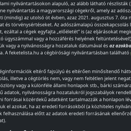
llami nyilvántartásokon alapuló, az alább látható részlisták 
line nyilvántartás a magyarországi cégekről, amely az adós
i (mindig) az utolsó öt évben, azaz 2021. augusztus 7. óta 
kat és törvénysértéseket. Az adószámalapú összekapcsolás l
t, ezáltal a cégek egyfajta „előéletét” is (az eljárásokat meg
tó ügyszámmal vagy a hozzáférés helyének feltüntetésével!)
ésük vagy a nyilvánosságra hozataluk dátumával és
az azokba
ba. A feketelista.hu a cégbírósági nyilvántartásban található
 céginformációk eltérő fajsúlyú és eltérően minősítendő hát
lás, illetve a cégtörlés nem, vagy nem feltétlen jelent nega
közlöny vagy a különféle állami honlapok stb., bárki számár
ű adatok, nyilvánosságra hozatalukról jogszabályok rendel
lami forrásai közérdekű adatként tartalmazzák a honlapon lé
uk el azokat, ha az eredeti forrásokból (a közhiteles nyilván
k felhasználása előtt az adatok eredeti forrásának ellenőrz
t).