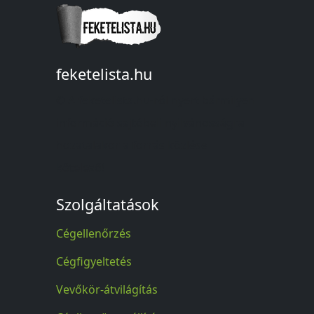
feketelista.hu
© A feketelista.hu-ról nyert bármilyen
információ sajtóbeli nyilvánosságra
hozatalakor a forrás közlése
kötelező!
Szolgáltatások
Cégellenőrzés
Cégfigyeltetés
Vevőkör-átvilágítás