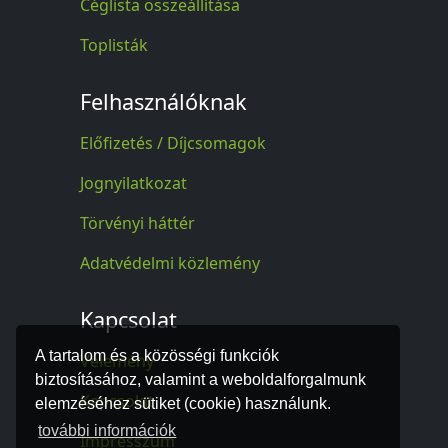
Céglista összeállítása
Toplisták
Felhasználóknak
Előfizetés / Díjcsomagok
Jognyilatkozat
Törvényi háttér
Adatvédelmi közlemény
Kapcsolat
A tartalom és a közösségi funkciók
Vélemény
biztosításához, valamint a weboldalforgalmunk
Kapcsolat
elemzéséhez sütiket (cookie) használunk.
további információk
Impresszum