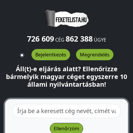
726 609
862 388
CÉG
ÜGYE
Bejelentkezés
Megrendelés
Áll(t)-e eljárás alatt? Ellenőrizze
bármelyik magyar céget egyszerre 10
állami nyilvántartásban!