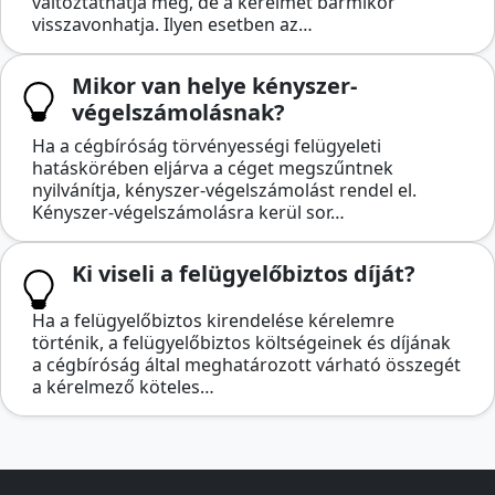
változtathatja meg, de a kérelmét bármikor
visszavonhatja. Ilyen esetben az…
Mikor van helye kényszer-
végelszámolásnak?
Ha a cégbíróság törvényességi felügyeleti
hatáskörében eljárva a céget megszűntnek
nyilvánítja, kényszer-végelszámolást rendel el.
Kényszer-végelszámolásra kerül sor…
Ki viseli a felügyelőbiztos díját?
Ha a felügyelőbiztos kirendelése kérelemre
történik, a felügyelőbiztos költségeinek és díjának
a cégbíróság által meghatározott várható összegét
a kérelmező köteles…