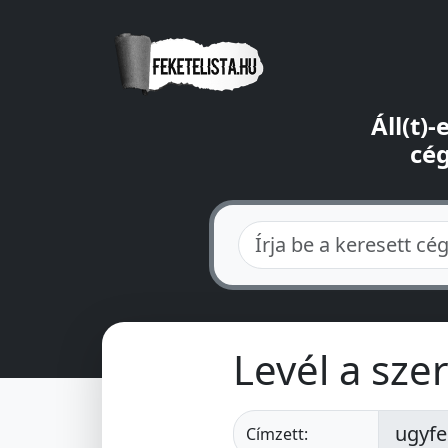
Áll(t)
cég
Levél a sz
Címzett: