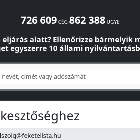
726 609
862 388
CÉG
ÜGYE
-e eljárás alatt? Ellenőrizze bármelyik
et egyszerre 10 állami nyilvántartás
erkesztőséghez