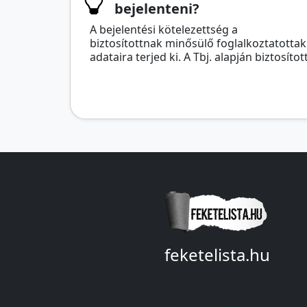
bejelenteni?
A bejelentési kötelezettség a
biztosítottnak minősülő foglalkoztatottak
adataira terjed ki. A Tbj. alapján biztosítot
feketelista.hu
© A feketelista.hu-ról nyert
bármilyen információ