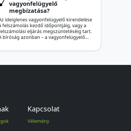
vagyonfelügyelő
megbízatása?
Az ideiglenes vagyonfelügyelő kirendelése
a felszámolás kezdő időpontjáig, vagy a
felszámolási eljárás megszüntetéséig tart.
A bíróság azonban – a vagyonfelügyelő…
nak
Kapcsolat
agok
Vélemény