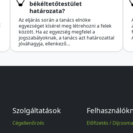
békéltetőtestület
határozata?
Az eljárás során a tanács elnöke
t
egyezséget kísérel meg létrehozni a felek
között. Ha az egyezség megfelel a
jogszabályoknak, a tanács azt határozattal
jóváhagyja, ellenkező…
Szolgáltatások
Felhasználók
Cégellenőrzés
Előfizetés / Díjcsom