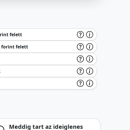
int felett
forint felett
k
Meddig tart az ideiglenes