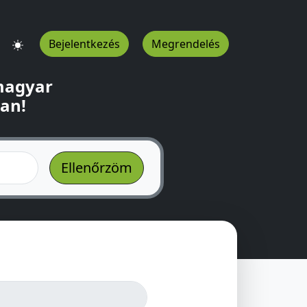
Bejelentkezés
Megrendelés
 magyar
ban!