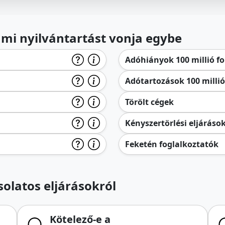
lami nyilvántartást vonja egybe
Adóhiányok 100 millió for
Adótartozások 100 millió 
Törölt cégek
Kényszertörlési eljáráso
Feketén foglalkoztatók
olatos eljárásokról
Kötelező-e a