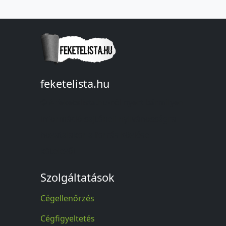
feketelista.hu
© A feketelista.hu-ról nyert bármilyen
információ sajtóbeli nyilvánosságra
hozatalakor a forrás közlése
kötelező!
Szolgáltatások
Cégellenőrzés
Cégfigyeltetés