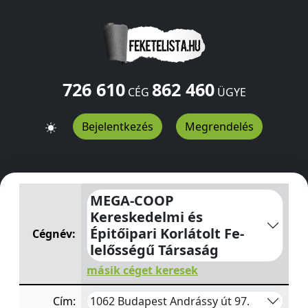
726 610
862 460
CÉG
ÜGYE
Bejelentkezés
Megrendelés
MEGA-COOP Kereskedelmi és Épitőipari Korlátolt Fe- le
MEGA-COOP
Kereskedelmi és
Épitőipari Korlátolt Fe-
Cégnév:
lelősségű Társaság
másik céget keresek
1062 Budapest Andrássy út 97.
Cím: