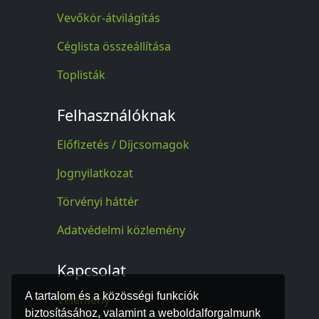
Vevőkör-átvilágítás
Céglista összeállítása
Toplisták
Felhasználóknak
Előfizetés / Díjcsomagok
Jognyilatkozat
Törvényi háttér
Adatvédelmi közlemény
Kapcsolat
A tartalom és a közösségi funkciók
Vélemény
biztosításához, valamint a weboldalforgalmunk