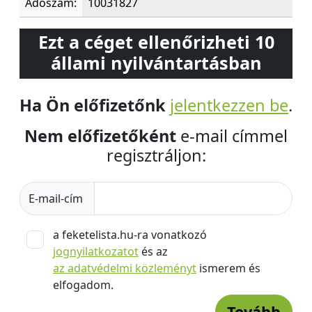
Adószám:
10031827
Ezt a céget ellenőrizheti 10
állami nyilvántartásban
Ha Ön előfizetőnk
jelentkezzen be
.
Nem előfizetőként
e-mail címmel
regisztráljon:
E-mail-cím
a feketelista.hu-ra vonatkozó
jognyilatkozatot
és az
az adatvédelmi közleményt
ismerem és
elfogadom.
Tovább