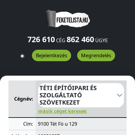
726 610
862 460
CÉG
ÜGYE
Bejelentkezés
Megrendelés
TÉTI ÉPÍTŐIPARI ÉS SZOLGÁLTATÓ SZÖVETKEZET
Fö u 1
TÉTI ÉPÍTŐIPARI ÉS
SZOLGÁLTATÓ
Cégnév:
SZÖVETKEZET
másik céget keresek
Cím:
9100 Tét Fö u 129