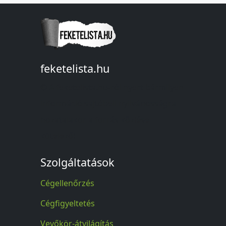
feketelista.hu
© A feketelista.hu-ról nyert bármilyen
információ sajtóbeli nyilvánosságra
hozatalakor a forrás közlése
kötelező!
Szolgáltatások
Cégellenőrzés
Cégfigyeltetés
Vevőkör-átvilágítás