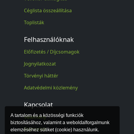
Céglista összeállítása
Toplisták
Felhasználóknak
Előfizetés / Díjcsomagok
Jognyilatkozat
Törvényi háttér
Adatvédelmi közlemény
Kapcsolat
A tartalom és a közösségi funkciók
Vélemény
biztosításához, valamint a weboldalforgalmunk
Kapcsolat
elemzéséhez sütiket (cookie) használunk.