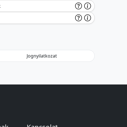
k
Jognyilatkozat
nak
Kapcsolat