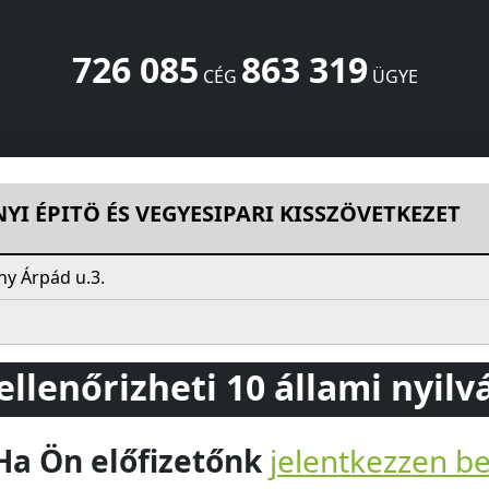
726 085
863 319
CÉG
ÜGYE
ESIPARI KISSZÖVETKEZET
Árpád u.3.
Nyíradony
4254
HU
I ÉPITÖ ÉS VEGYESIPARI KISSZÖVETKEZET
ny Árpád u.3.
 ellenőrizheti 10 állami nyil
Ha Ön előfizetőnk
jelentkezzen b