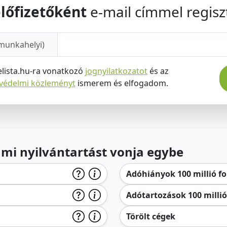
lőfizetőként
e-mail címmel regiszt
munkahelyi)
elista.hu-ra vonatkozó
jognyilatkozatot
és az
tvédelmi közleményt
ismerem és elfogadom.
lami nyilvántartást vonja egybe
Adóhiányok 100 millió for
Adótartozások 100 millió 
Törölt cégek