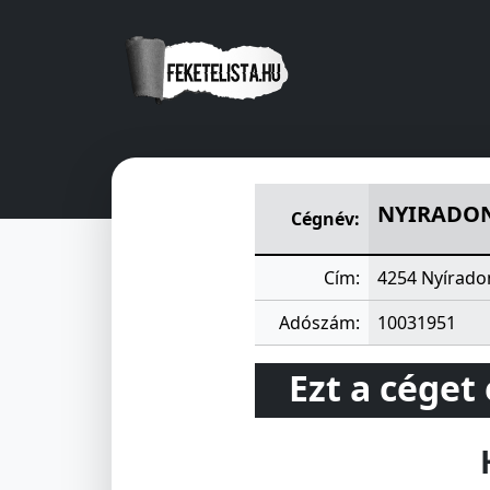
NYIRADONYI ÉPITÖ ÉS VEGY
NYIRADONY
Cégnév:
Cím:
4254 Nyírado
Adószám:
10031951
Ezt a céget