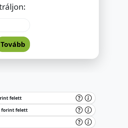
ráljon:
Tovább
int felett
forint felett