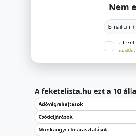
Nem e
E-mail-cím
(
a feket
az ada
A feketelista.hu ezt a 10 ál
Adóvégrehajtások
Csődeljárások
Munkaügyi elmarasztalások