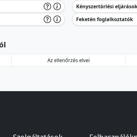
Kényszertörlési eljáráso
Feketén foglalkoztatók
ól
Az ellenőrzés elvei
Szolgáltatások
Felhasználók