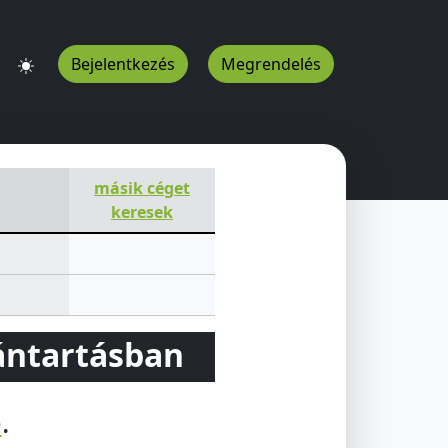
Bejelentkezés
Megrendelés
másik céget
keresek
vántartásban
e
.