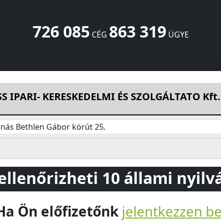
726 085
863 319
CÉG
ÜGYE
DELMI ÉS SZOLGÁLTATO Kft.
Bethlen Gábor körút 25.
Hajdú
S IPARI- KERESKEDELMI ÉS SZOLGÁLTATO Kft.
nás Bethlen Gábor körút 25.
 ellenőrizheti 10 állami nyil
Ha Ön előfizetőnk
jelentkezzen b