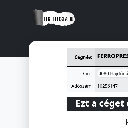
FERROPRESS IPARI- KERESKE
FERROPRES
Cégnév:
4080 Hajdúná
Cím:
Adószám:
10256147
Ezt a céget