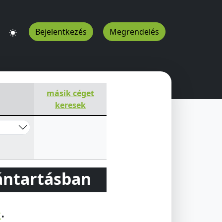
Bejelentkezés
Megrendelés
nánás
4080
HU
másik céget
keresek
vántartásban
e
.