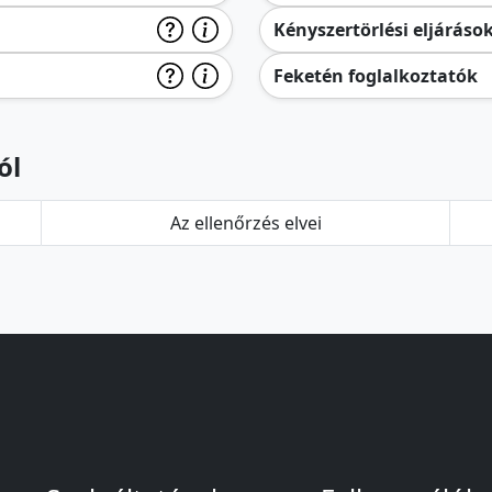
Kényszertörlési eljáráso
Feketén foglalkoztatók
ól
Az ellenőrzés elvei