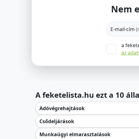
Nem e
E-mail-cím
(
a feket
az ada
A feketelista.hu ezt a 10 ál
Adóvégrehajtások
Csődeljárások
Munkaügyi elmarasztalások