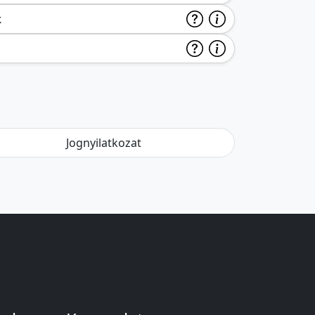
k
Jognyilatkozat