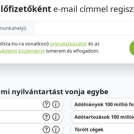
lőfizetőként
e-mail címmel regiszt
munkahelyi)
elista.hu-ra vonatkozó
jognyilatkozatot
és az
tvédelmi közleményt
ismerem és elfogadom.
lami nyilvántartást vonja egybe
Adóhiányok 100 millió for
Adótartozások 100 millió 
Törölt cégek