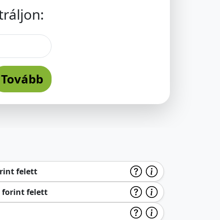
ráljon:
Tovább
int felett
forint felett