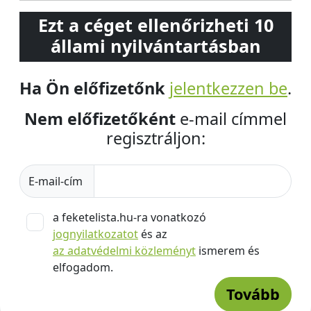
Ezt a céget ellenőrizheti 10
állami nyilvántartásban
Ha Ön előfizetőnk
jelentkezzen be
.
Nem előfizetőként
e-mail címmel
regisztráljon:
E-mail-cím
a feketelista.hu-ra vonatkozó
jognyilatkozatot
és az
az adatvédelmi közleményt
ismerem és
elfogadom.
Tovább