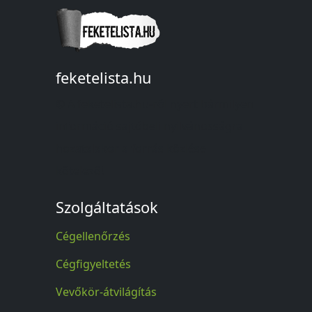
feketelista.hu
© A feketelista.hu-ról nyert bármilyen
információ sajtóbeli nyilvánosságra
hozatalakor a forrás közlése
kötelező!
Szolgáltatások
Cégellenőrzés
Cégfigyeltetés
Vevőkör-átvilágítás