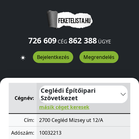
726 609
862 388
CÉG
ÜGYE
Bejelentkezés
Megrendelés
Ceglédi Építőipari Szövetkezet
Mizsey ut 12/A
Cegléd
27
Ceglédi Építőipari
Szövetkezet
Cégnév:
másik céget keresek
Cím:
2700 Cegléd Mizsey ut 12/A
Adószám:
10032213