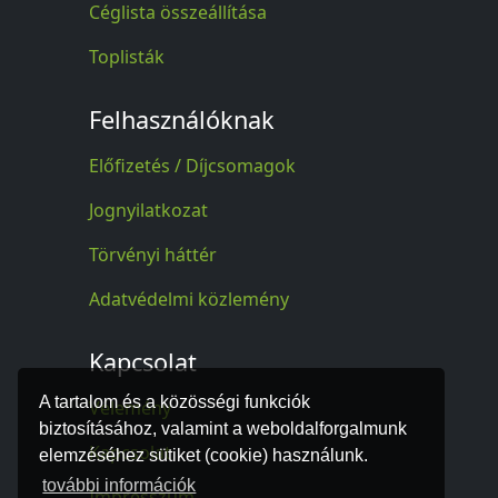
Céglista összeállítása
Toplisták
Felhasználóknak
Előfizetés / Díjcsomagok
Jognyilatkozat
Törvényi háttér
Adatvédelmi közlemény
Kapcsolat
A tartalom és a közösségi funkciók
Vélemény
biztosításához, valamint a weboldalforgalmunk
Kapcsolat
elemzéséhez sütiket (cookie) használunk.
további információk
Impresszum