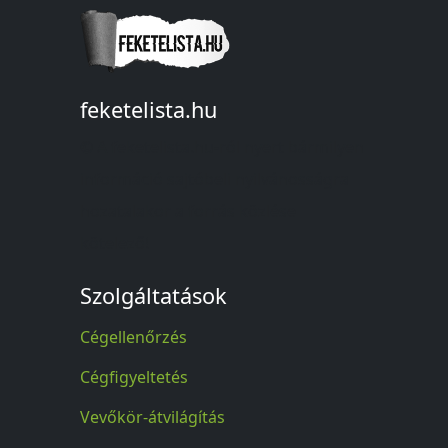
feketelista.hu
© A feketelista.hu-ról nyert bármilyen
információ sajtóbeli nyilvánosságra
hozatalakor a forrás közlése
kötelező!
Szolgáltatások
Cégellenőrzés
Cégfigyeltetés
Vevőkör-átvilágítás