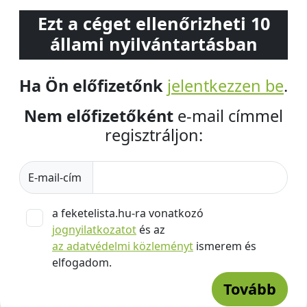
Ezt a céget ellenőrizheti 10
állami nyilvántartásban
Ha Ön előfizetőnk
jelentkezzen be
.
Nem előfizetőként
e-mail címmel
regisztráljon:
E-mail-cím
a feketelista.hu-ra vonatkozó
jognyilatkozatot
és az
az adatvédelmi közleményt
ismerem és
elfogadom.
Tovább