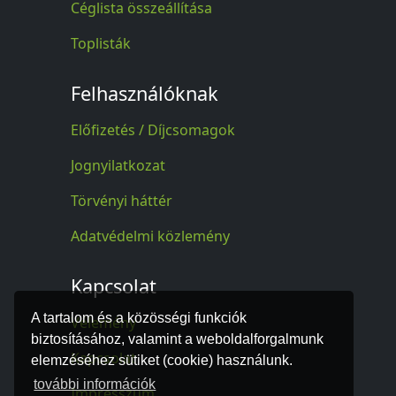
Céglista összeállítása
Toplisták
Felhasználóknak
Előfizetés / Díjcsomagok
Jognyilatkozat
Törvényi háttér
Adatvédelmi közlemény
Kapcsolat
A tartalom és a közösségi funkciók
Vélemény
biztosításához, valamint a weboldalforgalmunk
Kapcsolat
elemzéséhez sütiket (cookie) használunk.
további információk
Impresszum