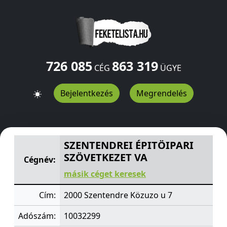
726 085
863 319
CÉG
ÜGYE
Bejelentkezés
Megrendelés
SZENTENDREI ÉPITÖIPARI SZÖVETKEZET VA
Közuzo u 7
SZENTENDREI ÉPITÖIPARI
SZÖVETKEZET VA
Cégnév:
másik céget keresek
Cím:
2000 Szentendre Közuzo u 7
Adószám:
10032299