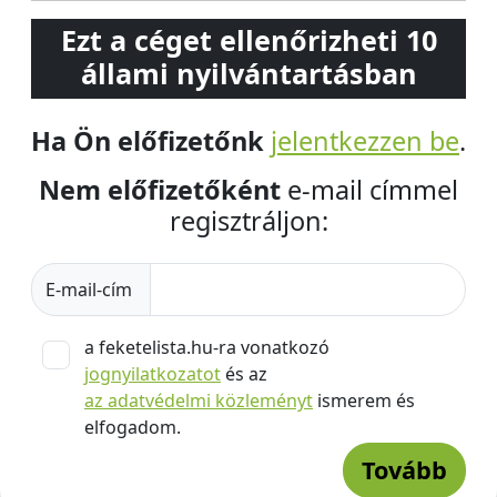
Ezt a céget ellenőrizheti 10
állami nyilvántartásban
Ha Ön előfizetőnk
jelentkezzen be
.
Nem előfizetőként
e-mail címmel
regisztráljon:
E-mail-cím
a feketelista.hu-ra vonatkozó
jognyilatkozatot
és az
az adatvédelmi közleményt
ismerem és
elfogadom.
Tovább