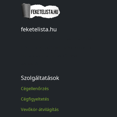
feketelista.hu
© A feketelista.hu-ról nyert bármilyen
információ sajtóbeli nyilvánosságra
hozatalakor a forrás közlése
kötelező!
Szolgáltatások
Cégellenőrzés
Cégfigyeltetés
Vevőkör-átvilágítás