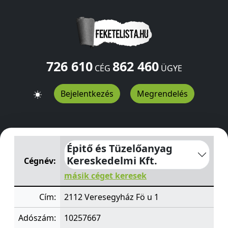
726 610
862 460
CÉG
ÜGYE
Bejelentkezés
Megrendelés
Épitő és Tüzelőanyag Kereskedelmi Kft.
Fö u 1
Veresegy
Épitő és Tüzelőanyag
Kereskedelmi Kft.
Cégnév:
másik céget keresek
Cím:
2112 Veresegyház Fö u 1
Adószám:
10257667