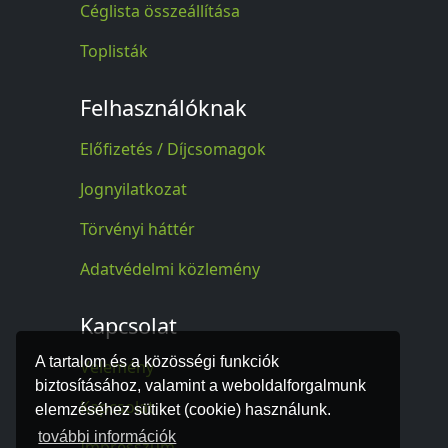
Céglista összeállítása
Toplisták
Felhasználóknak
Előfizetés / Díjcsomagok
Jognyilatkozat
Törvényi háttér
Adatvédelmi közlemény
Kapcsolat
A tartalom és a közösségi funkciók
Vélemény
biztosításához, valamint a weboldalforgalmunk
Kapcsolat
elemzéséhez sütiket (cookie) használunk.
további információk
Impresszum