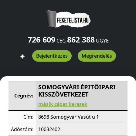
726 609
862 388
CÉG
ÜGYE
Bejelentkezés
Megrendelés
SOMOGYVÁRI ÉPITÖIPARI KISSZÖVETKEZET
Vasut u 1
S
SOMOGYVÁRI ÉPITÖIPARI
KISSZÖVETKEZET
Cégnév:
másik céget keresek
Cím:
8698 Somogyvár Vasut u 1
Adószám:
10032402