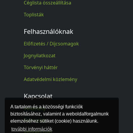
Céglista összeállítása
Toplisták
Felhasználóknak
Előfizetés / Díjcsomagok
Jognyilatkozat
Törvényi háttér
Adatvédelmi közlemény
Kapcsolat
A tartalom és a közösségi funkciók
Vélemény
biztosításához, valamint a weboldalforgalmunk
Kapcsolat
elemzéséhez sütiket (cookie) használunk.
további információk
Impresszum