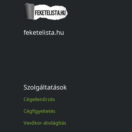
feketelista.hu
© A feketelista.hu-ról nyert bármilyen
információ sajtóbeli nyilvánosságra
hozatalakor a forrás közlése
kötelező!
Szolgáltatások
Cégellenőrzés
Cégfigyeltetés
Vevőkör-átvilágítás