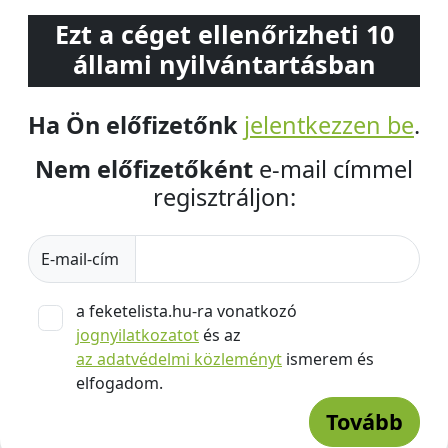
Ezt a céget ellenőrizheti 10
állami nyilvántartásban
Ha Ön előfizetőnk
jelentkezzen be
.
Nem előfizetőként
e-mail címmel
regisztráljon:
E-mail-cím
a feketelista.hu-ra vonatkozó
jognyilatkozatot
és az
az adatvédelmi közleményt
ismerem és
elfogadom.
Tovább