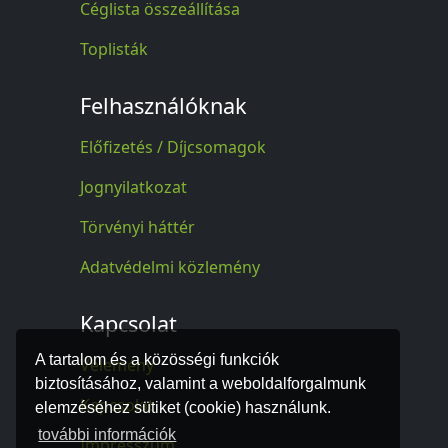
Céglista összeállítása
Toplisták
Felhasználóknak
Előfizetés / Díjcsomagok
Jognyilatkozat
Törvényi háttér
Adatvédelmi közlemény
Kapcsolat
A tartalom és a közösségi funkciók
Vélemény
biztosításához, valamint a weboldalforgalmunk
Kapcsolat
elemzéséhez sütiket (cookie) használunk.
további információk
Impresszum