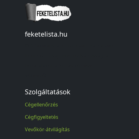
feketelista.hu
© A feketelista.hu-ról nyert bármilyen
információ sajtóbeli nyilvánosságra
hozatalakor a forrás közlése
kötelező!
Szolgáltatások
Cégellenőrzés
Cégfigyeltetés
Vevőkör-átvilágítás