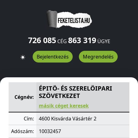
726 085
863 319
CÉG
ÜGYE
Bejelentkezés
Megrendelés
ÉPITÖ- ÉS SZERELÖIPARI SZÖVETKEZET
Vásártér 2
Kisvá
ÉPITÖ- ÉS SZERELÖIPARI
SZÖVETKEZET
Cégnév:
másik céget keresek
Cím:
4600 Kisvárda Vásártér 2
Adószám:
10032457