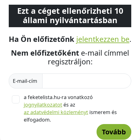
Ezt a céget ellenőrizheti 10
állami nyilvántartásban
Ha Ön előfizetőnk
jelentkezzen be
.
Nem előfizetőként
e-mail címmel
regisztráljon:
E-mail-cím
a feketelista.hu-ra vonatkozó
jognyilatkozatot
és az
az adatvédelmi közleményt
ismerem és
elfogadom.
Tovább