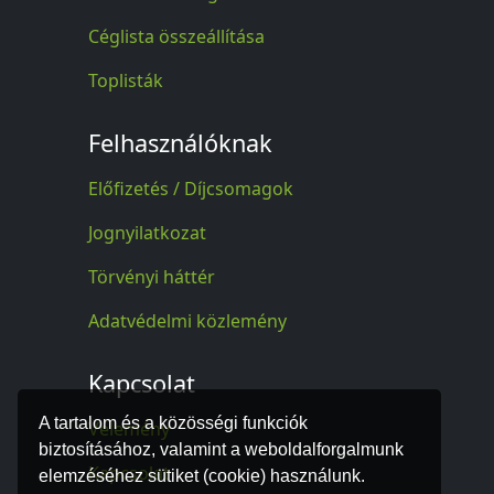
Céglista összeállítása
Toplisták
Felhasználóknak
Előfizetés / Díjcsomagok
Jognyilatkozat
Törvényi háttér
Adatvédelmi közlemény
Kapcsolat
A tartalom és a közösségi funkciók
Vélemény
biztosításához, valamint a weboldalforgalmunk
Kapcsolat
elemzéséhez sütiket (cookie) használunk.