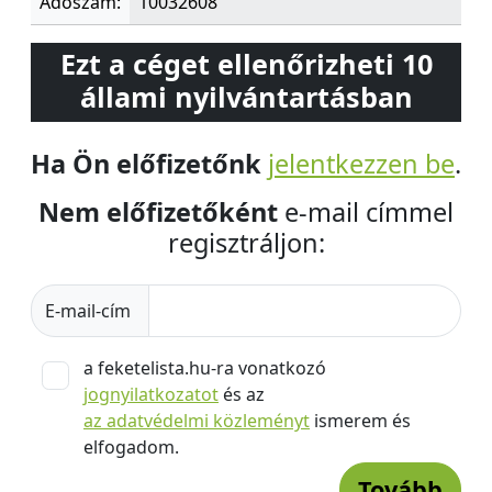
Adószám:
10032608
Ezt a céget ellenőrizheti 10
állami nyilvántartásban
Ha Ön előfizetőnk
jelentkezzen be
.
Nem előfizetőként
e-mail címmel
regisztráljon:
E-mail-cím
a feketelista.hu-ra vonatkozó
jognyilatkozatot
és az
az adatvédelmi közleményt
ismerem és
elfogadom.
Tovább