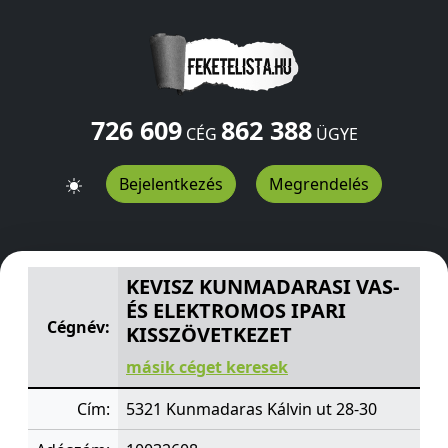
726 609
862 388
CÉG
ÜGYE
Bejelentkezés
Megrendelés
KEVISZ KUNMADARASI VAS- ÉS ELEKTROMOS IPARI KIS
KEVISZ KUNMADARASI VAS-
ÉS ELEKTROMOS IPARI
Cégnév:
KISSZÖVETKEZET
másik céget keresek
Cím:
5321 Kunmadaras Kálvin ut 28-30