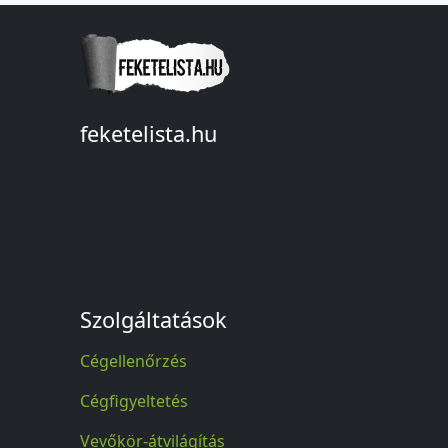
feketelista.hu
© A feketelista.hu-ról nyert bármilyen
információ sajtóbeli nyilvánosságra
hozatalakor a forrás közlése
kötelező!
Szolgáltatások
Cégellenőrzés
Cégfigyeltetés
Vevőkör-átvilágítás