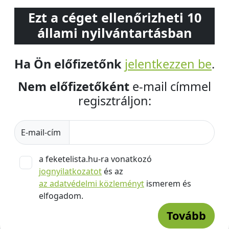
Ezt a céget ellenőrizheti 10
állami nyilvántartásban
Ha Ön előfizetőnk
jelentkezzen be
.
Nem előfizetőként
e-mail címmel
regisztráljon:
E-mail-cím
a feketelista.hu-ra vonatkozó
jognyilatkozatot
és az
az adatvédelmi közleményt
ismerem és
elfogadom.
Tovább