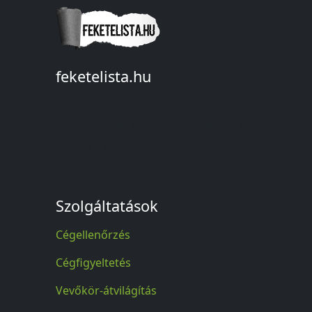
feketelista.hu
© A feketelista.hu-ról nyert bármilyen
információ sajtóbeli nyilvánosságra
hozatalakor a forrás közlése
kötelező!
Szolgáltatások
Cégellenőrzés
Cégfigyeltetés
Vevőkör-átvilágítás