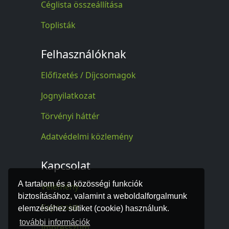
Céglista összeállítása
Toplisták
Felhasználóknak
Előfizetés / Díjcsomagok
Jognyilatkozat
Törvényi háttér
Adatvédelmi közlemény
Kapcsolat
A tartalom és a közösségi funkciók
Vélemény
biztosításához, valamint a weboldalforgalmunk
Kapcsolat
elemzéséhez sütiket (cookie) használunk.
további információk
Impresszum