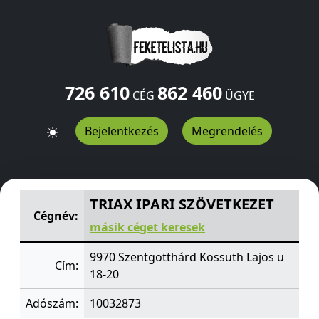
726 610
862 460
CÉG
ÜGYE
Bejelentkezés
Megrendelés
TRIAX IPARI SZÖVETKEZET
Kossuth Lajos u 18-20
Szentg
TRIAX IPARI SZÖVETKEZET
Cégnév:
másik céget keresek
9970 Szentgotthárd Kossuth Lajos u
Cím:
18-20
Adószám:
10032873