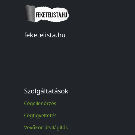
feketelista.hu
© A feketelista.hu-ról nyert bármilyen
információ sajtóbeli nyilvánosságra
hozatalakor a forrás közlése
kötelező!
Szolgáltatások
Cégellenőrzés
Cégfigyeltetés
Vevőkör-átvilágítás