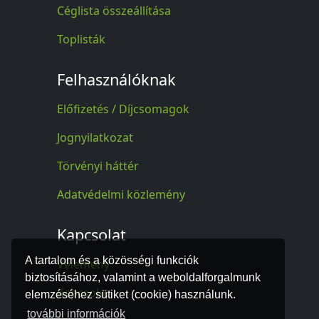
Céglista összeállítása
Toplisták
Felhasználóknak
Előfizetés / Díjcsomagok
Jognyilatkozat
Törvényi háttér
Adatvédelmi közlemény
Kapcsolat
A tartalom és a közösségi funkciók
Vélemény
biztosításához, valamint a weboldalforgalmunk
Kapcsolat
elemzéséhez sütiket (cookie) használunk.
további információk