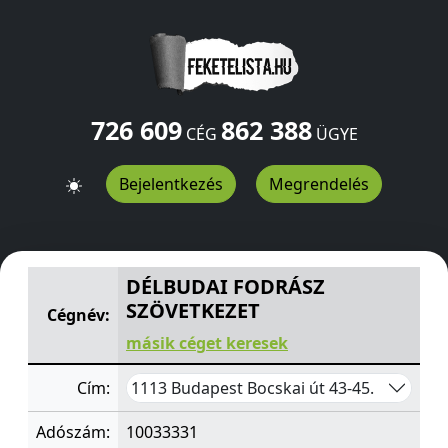
726 609
862 388
CÉG
ÜGYE
Bejelentkezés
Megrendelés
DÉLBUDAI FODRÁSZ SZÖVETKEZET
Bocskai út 43-45.
Bu
DÉLBUDAI FODRÁSZ
SZÖVETKEZET
Cégnév:
másik céget keresek
1113 Budapest Bocskai út 43-45.
Cím:
Adószám:
10033331