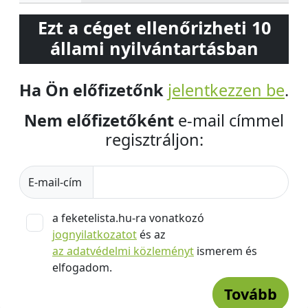
Ezt a céget ellenőrizheti 10
állami nyilvántartásban
Ha Ön előfizetőnk
jelentkezzen be
.
Nem előfizetőként
e-mail címmel
regisztráljon:
E-mail-cím
a feketelista.hu-ra vonatkozó
jognyilatkozatot
és az
az adatvédelmi közleményt
ismerem és
elfogadom.
Tovább