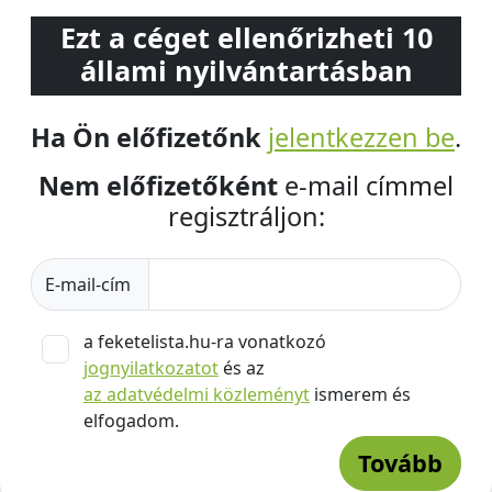
Ezt a céget ellenőrizheti 10
állami nyilvántartásban
Ha Ön előfizetőnk
jelentkezzen be
.
Nem előfizetőként
e-mail címmel
regisztráljon:
E-mail-cím
a feketelista.hu-ra vonatkozó
jognyilatkozatot
és az
az adatvédelmi közleményt
ismerem és
elfogadom.
Tovább