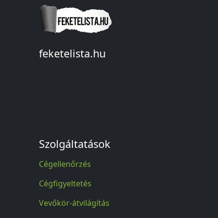
feketelista.hu
© A feketelista.hu-ról nyert bármilyen
információ sajtóbeli nyilvánosságra
hozatalakor a forrás közlése
kötelező!
Szolgáltatások
Cégellenőrzés
Cégfigyeltetés
Vevőkör-átvilágítás