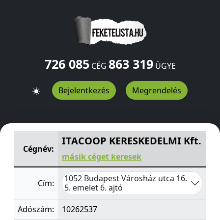
726 085
863 319
CÉG
ÜGYE
Bejelentkezés
Megrendelés
ITACOOP KERESKEDELMI Kft.
Városház utca 16. 5. emelet
ITACOOP KERESKEDELMI Kft.
Cégnév:
másik céget keresek
1052 Budapest Városház utca 16.
Cím:
5. emelet 6. ajtó
Adószám:
10262537