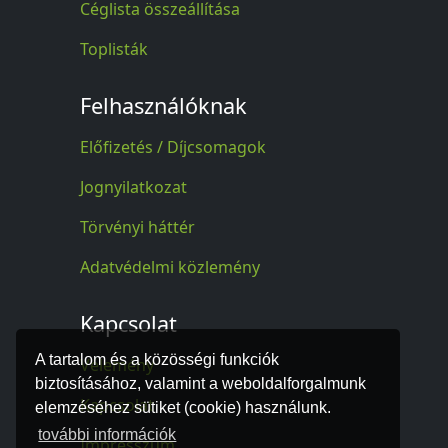
Céglista összeállítása
Toplisták
Felhasználóknak
Előfizetés / Díjcsomagok
Jognyilatkozat
Törvényi háttér
Adatvédelmi közlemény
Kapcsolat
A tartalom és a közösségi funkciók
Vélemény
biztosításához, valamint a weboldalforgalmunk
Kapcsolat
elemzéséhez sütiket (cookie) használunk.
további információk
Impresszum