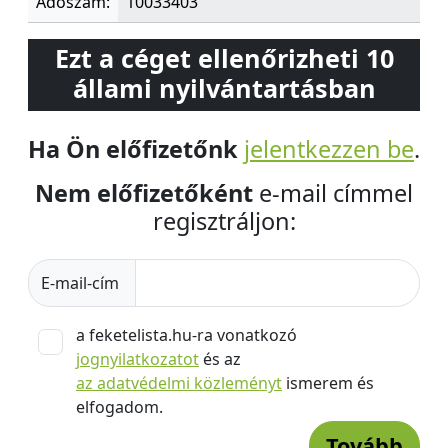
Adószám:
10033403
Ezt a céget ellenőrizheti 10
állami nyilvántartásban
Ha Ön előfizetőnk
jelentkezzen be
.
Nem előfizetőként
e-mail címmel
regisztráljon:
E-mail-cím
a feketelista.hu-ra vonatkozó
jognyilatkozatot
és az
az adatvédelmi közleményt
ismerem és
elfogadom.
Tovább