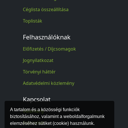
Céglista összeállítása
Toplisták
Felhasználóknak
Előfizetés / Díjcsomagok
Jognyilatkozat
Törvényi háttér
Adatvédelmi közlemény
Kapcsolat
A tartalom és a közösségi funkciók
Vélemény
biztosításához, valamint a weboldalforgalmunk
Kapcsolat
elemzéséhez sütiket (cookie) használunk.