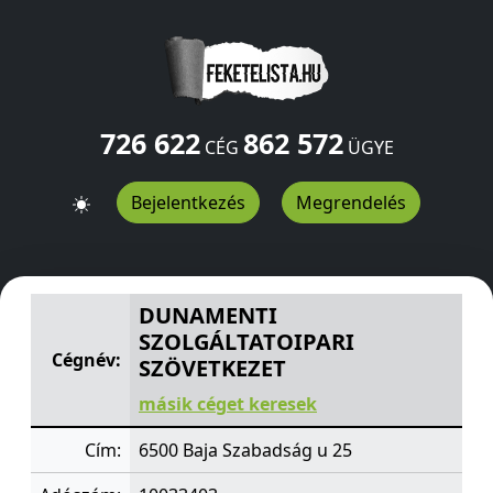
726 622
862 572
CÉG
ÜGYE
Bejelentkezés
Megrendelés
DUNAMENTI SZOLGÁLTATOIPARI SZÖVETKEZET
Szabads
DUNAMENTI
SZOLGÁLTATOIPARI
Cégnév:
SZÖVETKEZET
másik céget keresek
Cím:
6500 Baja Szabadság u 25