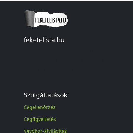
feketelista.hu
© A feketelista.hu-ról nyert bármilyen
információ sajtóbeli nyilvánosságra
hozatalakor a forrás közlése
kötelező!
Szolgáltatások
Cégellenőrzés
Cégfigyeltetés
Vevőkör-átvilágítás