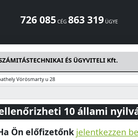
726 085
863 319
CÉG
ÜGYE
 ÉS ÜGYVITELI Kft.
Vörösmarty u 28
Szombathely
9700
HU
SZÁMITÁSTECHNIKAI ÉS ÜGYVITELI Kft.
athely Vörösmarty u 28
 ellenőrizheti 10 állami nyil
Ha Ön előfizetőnk
jelentkezzen b