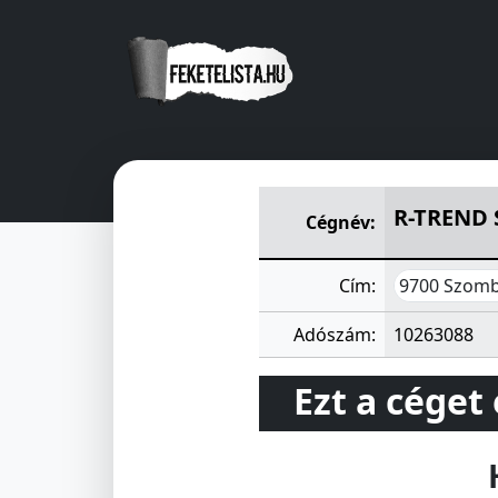
R-TREND SZÁMITÁSTECHNIKAI
R-TREND 
Cégnév:
9700 Szomb
Cím:
Adószám:
10263088
Ezt a céget