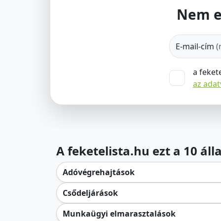
Nem e
E-mail-cím
(
a feket
az ada
A feketelista.hu ezt a 10 ál
Adóvégrehajtások
Csődeljárások
Munkaügyi elmarasztalások