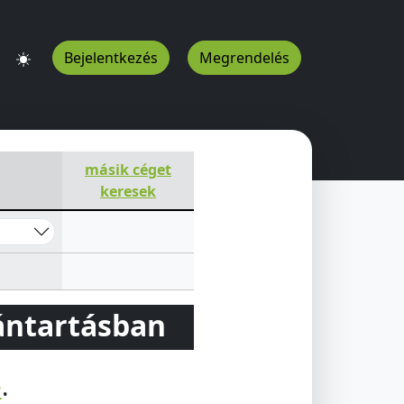
Bejelentkezés
Megrendelés
másik céget
keresek
vántartásban
e
.