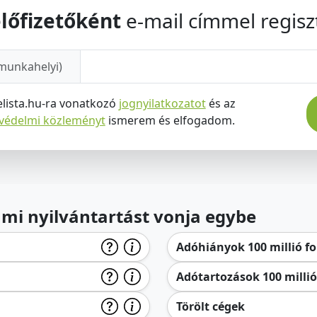
lőfizetőként
e-mail címmel regiszt
munkahelyi)
elista.hu-ra vonatkozó
jognyilatkozatot
és az
tvédelmi közleményt
ismerem és elfogadom.
lami nyilvántartást vonja egybe
Adóhiányok 100 millió for
Adótartozások 100 millió 
Törölt cégek