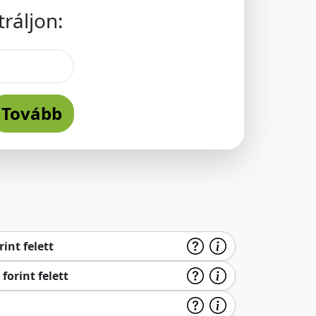
ráljon:
Tovább
int felett
forint felett