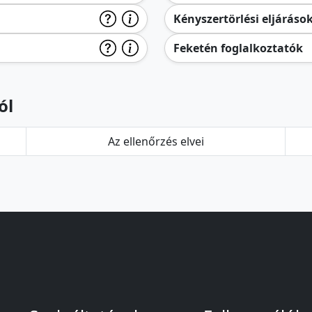
Kényszertörlési eljáráso
Feketén foglalkoztatók
ól
Az ellenőrzés elvei