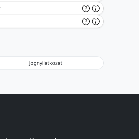
k
Jognyilatkozat