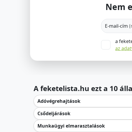
Nem e
E-mail-cím
(
a feket
az ada
A feketelista.hu ezt a 10 ál
Adóvégrehajtások
Csődeljárások
Munkaügyi elmarasztalások