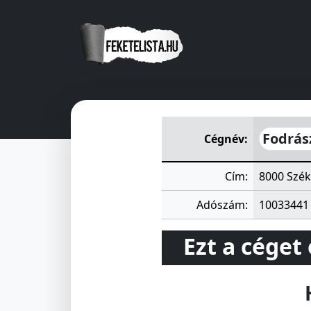
Fodrász Szövetkezet Székes
Fodrás
Cégnév:
Cím:
8000 Szék
Adószám:
10033441
Ezt a céget