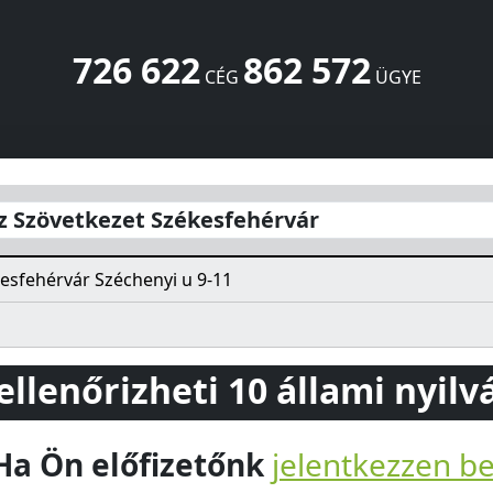
726 622
862 572
CÉG
ÜGYE
fehérvár
Széchenyi u 9-11
Székesfehérvár
8000
HU
z Szövetkezet Székesfehérvár
esfehérvár Széchenyi u 9-11
 ellenőrizheti 10 állami nyil
Ha Ön előfizetőnk
jelentkezzen b