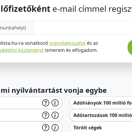
lőfizetőként
e-mail címmel regiszt
munkahelyi)
elista.hu-ra vonatkozó
jognyilatkozatot
és az
tvédelmi közleményt
ismerem és elfogadom.
lami nyilvántartást vonja egybe
Adóhiányok 100 millió for
Adótartozások 100 millió 
Törölt cégek