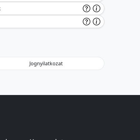
k
Jognyilatkozat