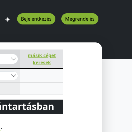
Bejelentkezés
Megrendelés
másik céget
keresek
vántartásban
e
.