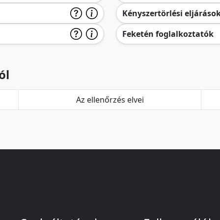
Kényszertörlési eljáráso
Feketén foglalkoztatók
ól
Az ellenőrzés elvei