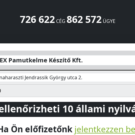
726 622
862 572
CÉG
ÜGYE
 Kft.
Jendrassik György utca 2.
Dunaharaszti
2330
HU
EX Pamutkelme Készítő Kft.
aharaszti Jendrassik György utca 2.
0
 ellenőrizheti 10 állami nyil
Ha Ön előfizetőnk
jelentkezzen b