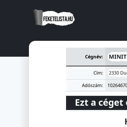
MINITEX Pamutkelme Készítő
MINIT
Cégnév:
2330 Dun
Cím:
Adószám:
1026467
Ezt a céget