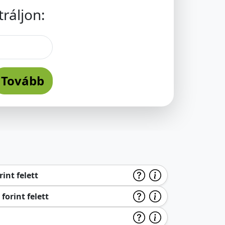
ráljon:
Tovább
int felett
forint felett