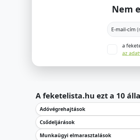
Nem e
E-mail-cím
(
a feket
az ada
A feketelista.hu ezt a 10 ál
Adóvégrehajtások
Csődeljárások
Munkaügyi elmarasztalások