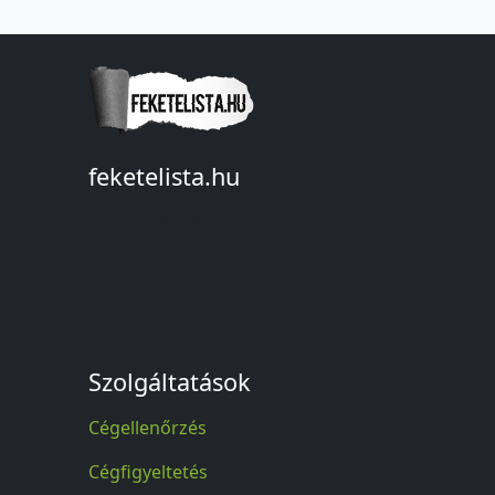
feketelista.hu
© A feketelista.hu-ról nyert bármilyen
információ sajtóbeli nyilvánosságra
hozatalakor a forrás közlése
kötelező!
Szolgáltatások
Cégellenőrzés
Cégfigyeltetés