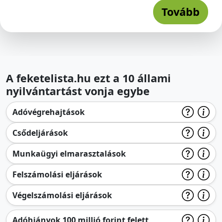
Tovább
A feketelista.hu ezt a 10 állami
nyilvántartást vonja egybe
Adóvégrehajtások
Csődeljárások
Munkaügyi elmarasztalások
Felszámolási eljárások
Végelszámolási eljárások
Adóhiányok 100 millió forint felett