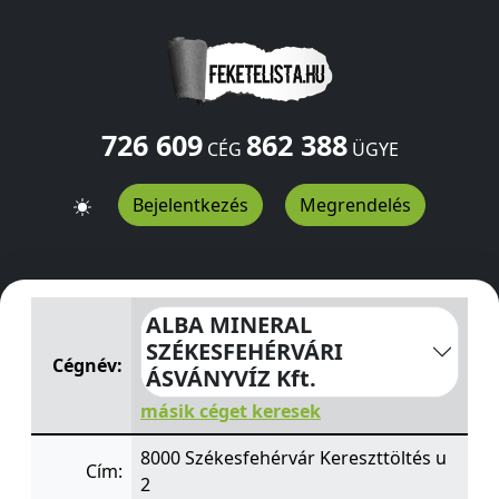
726 609
862 388
CÉG
ÜGYE
Bejelentkezés
Megrendelés
ALBA MINERAL SZÉKESFEHÉRVÁRI ÁSVÁNYVÍZ Kft.
Keresz
ALBA MINERAL
SZÉKESFEHÉRVÁRI
Cégnév:
ÁSVÁNYVÍZ Kft.
másik céget keresek
8000 Székesfehérvár Kereszttöltés u
Cím:
2