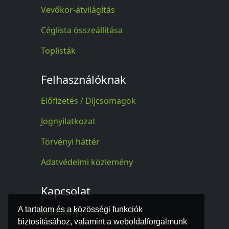
Vevőkör-átvilágítás
Céglista összeállítása
Toplisták
Felhasználóknak
Előfizetés / Díjcsomagok
Jognyilatkozat
Törvényi háttér
Adatvédelmi közlemény
Kapcsolat
A tartalom és a közösségi funkciók
Vélemény
biztosításához, valamint a weboldalforgalmunk