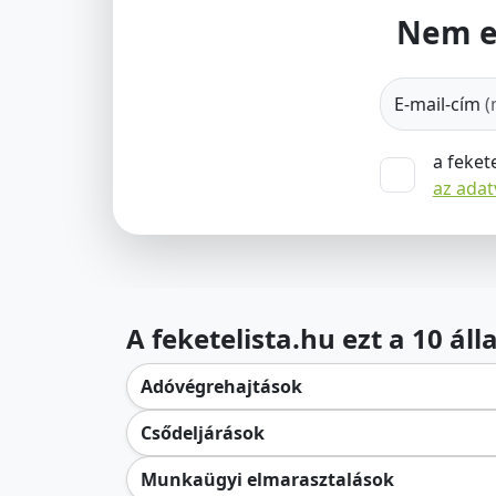
Nem e
E-mail-cím
(
a feket
az ada
A feketelista.hu ezt a 10 ál
Adóvégrehajtások
Csődeljárások
Munkaügyi elmarasztalások