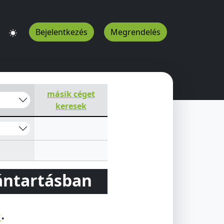
Bejelentkezés
Megrendelés
2
HU
másik céget
keresek
vántartásban
e
.