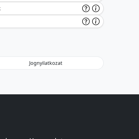
k
Jognyilatkozat