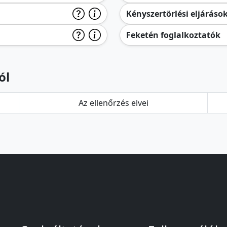
Kényszertörlési eljáráso
Feketén foglalkoztatók
ól
Az ellenőrzés elvei