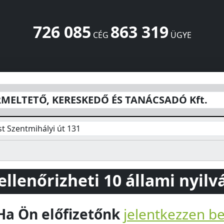
726 085
863 319
CÉG
ÜGYE
EDŐ ÉS TANÁCSADÓ Kft.
Szentmihályi út 131
Budapest
115
RMELTETŐ, KERESKEDŐ ÉS TANÁCSADÓ Kft.
t Szentmihályi út 131
 ellenőrizheti 10 állami nyil
Ha Ön előfizetőnk
jelentkezzen b