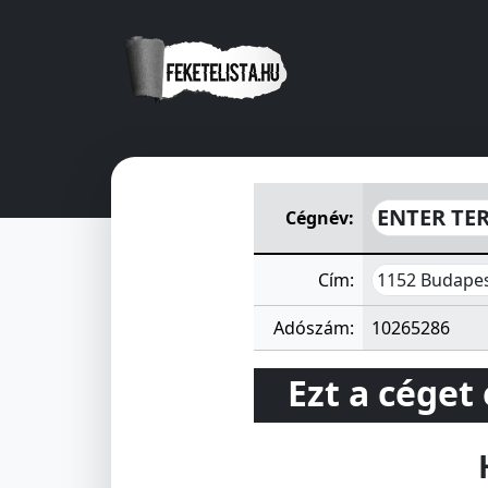
ENTER TERMELTETŐ, KERESK
ENTER TE
Cégnév:
1152 Budapes
Cím:
Adószám:
10265286
Ezt a céget