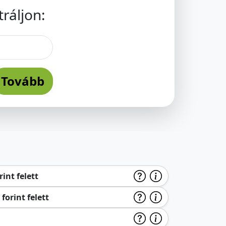
ráljon:
Tovább
int felett
forint felett