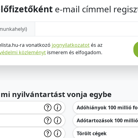
lőfizetőként
e-mail címmel regiszt
munkahelyi)
elista.hu-ra vonatkozó
jognyilatkozatot
és az
tvédelmi közleményt
ismerem és elfogadom.
lami nyilvántartást vonja egybe
Adóhiányok 100 millió for
Adótartozások 100 millió 
Törölt cégek