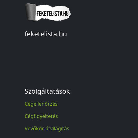
feketelista.hu
© A feketelista.hu-ról nyert bármilyen
információ sajtóbeli nyilvánosságra
hozatalakor a forrás közlése
kötelező!
Szolgáltatások
Cégellenőrzés
Cégfigyeltetés
Vevőkör-átvilágítás