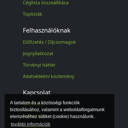
Céglista összeállítása
Toplisták
Felhasználóknak
Előfizetés / Díjcsomagok
Jognyilatkozat
Törvényi háttér
Adatvédelmi közlemény
Kapcsolat
A tartalom és a közösségi funkciók
Vélemény
biztosításához, valamint a weboldalforgalmunk
Kapcsolat
elemzéséhez sütiket (cookie) használunk.
további információk
Impresszum