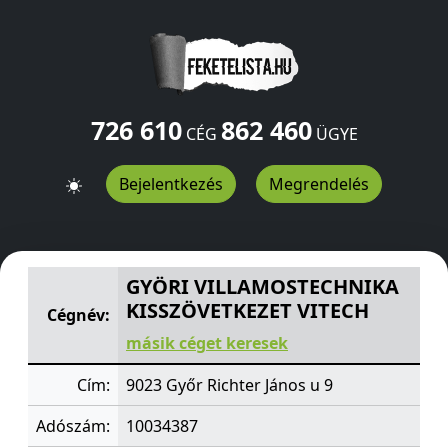
726 610
862 460
CÉG
ÜGYE
Bejelentkezés
Megrendelés
GYÖRI VILLAMOSTECHNIKA KISSZÖVETKEZET VITECH
Ri
GYÖRI VILLAMOSTECHNIKA
KISSZÖVETKEZET VITECH
Cégnév:
másik céget keresek
Cím:
9023 Győr Richter János u 9
Adószám:
10034387