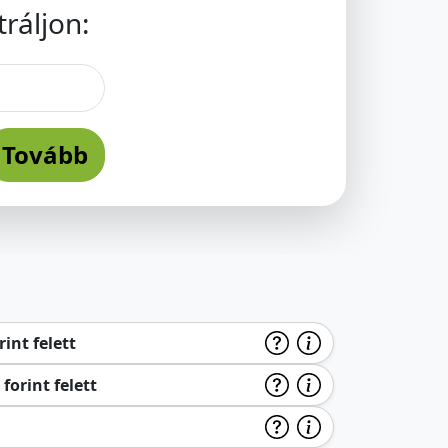
ráljon:
Tovább
int felett
forint felett