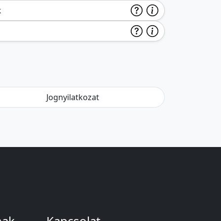
k
Jognyilatkozat
nak
Kapcsolat