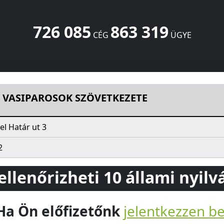
726 085
863 319
CÉG
ÜGYE
ETKEZETE
Határ ut 3
Pécel
2119
HU
I VASIPAROSOK SZÖVETKEZETE
el Határ ut 3
2
 ellenőrizheti 10 állami nyil
Ha Ön előfizetőnk
jelentkezzen b