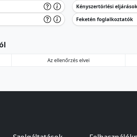
Kényszertörlési eljáráso
Feketén foglalkoztatók
ól
Az ellenőrzés elvei
Szolgáltatások
Felhasználók