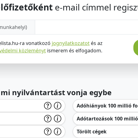
lőfizetőként
e-mail címmel regiszt
munkahelyi)
elista.hu-ra vonatkozó
jognyilatkozatot
és az
tvédelmi közleményt
ismerem és elfogadom.
lami nyilvántartást vonja egybe
Adóhiányok 100 millió for
Adótartozások 100 millió 
Törölt cégek