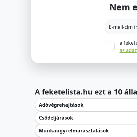
Nem e
E-mail-cím
(
a feket
az ada
A feketelista.hu ezt a 10 ál
Adóvégrehajtások
Csődeljárások
Munkaügyi elmarasztalások