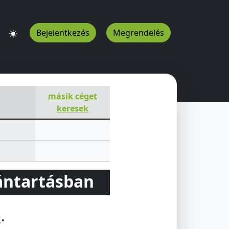
Bejelentkezés
Megrendelés
másik céget
keresek
vántartásban
e
.