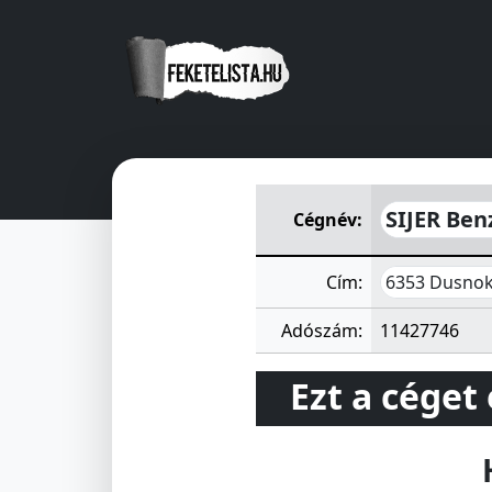
SIJER Benzinkút-üzemeltető 
SIJER Ben
Cégnév:
6353 Dusnok 
Cím:
Adószám:
11427746
Ezt a céget