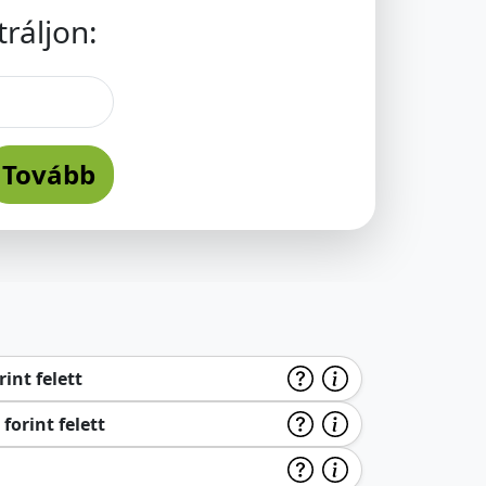
ráljon:
Tovább
int felett
forint felett