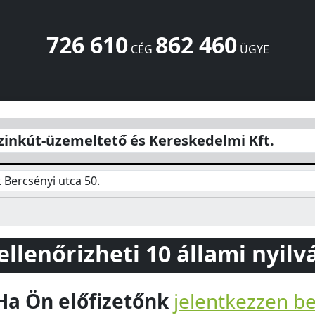
726 610
862 460
CÉG
ÜGYE
és Kereskedelmi Kft.
Bercsényi utca 50.
Dusnok
6353
HU
zinkút-üzemeltető és Kereskedelmi Kft.
Bercsényi utca 50.
 ellenőrizheti 10 állami nyil
Ha Ön előfizetőnk
jelentkezzen b