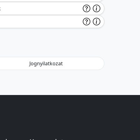
k
Jognyilatkozat