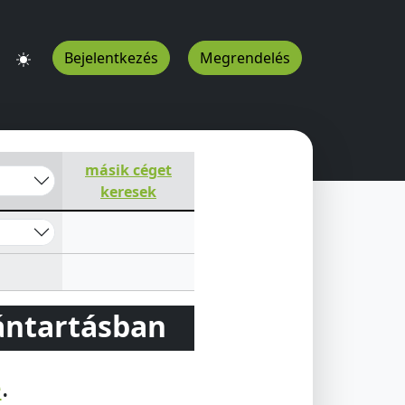
Bejelentkezés
Megrendelés
másik céget
keresek
vántartásban
e
.