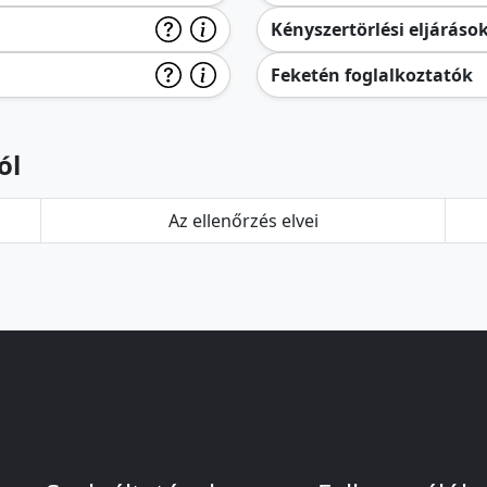
Kényszertörlési eljáráso
Feketén foglalkoztatók
ól
Az ellenőrzés elvei