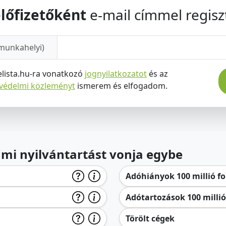
lőfizetőként
e-mail címmel regiszt
munkahelyi)
elista.hu-ra vonatkozó
jognyilatkozatot
és az
tvédelmi közleményt
ismerem és elfogadom.
lami nyilvántartást vonja egybe
Adóhiányok 100 millió for
Adótartozások 100 millió 
Törölt cégek