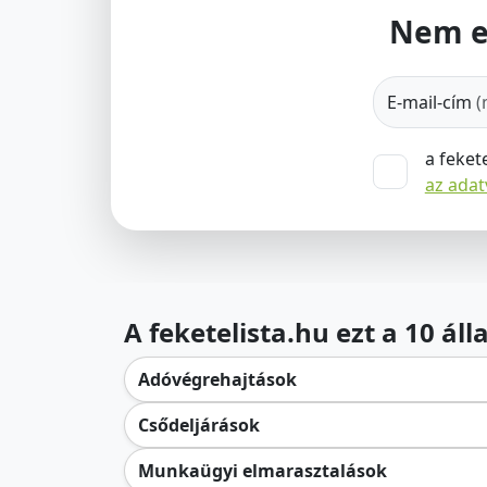
Nem e
E-mail-cím
(
a feket
az ada
A feketelista.hu ezt a 10 ál
Adóvégrehajtások
Csődeljárások
Munkaügyi elmarasztalások