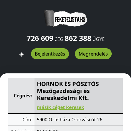
726 609
862 388
CÉG
ÜGYE
Bejelentkezés
Megrendelés
HORNOK ÉS PÓSZTÓS Mezőgazdasági és Kereskedelmi 
HORNOK ÉS PÓSZTÓS
Mezőgazdasági és
Cégnév:
Kereskedelmi Kft.
másik céget keresek
Cím:
5900 Orosháza Csorvási út 26