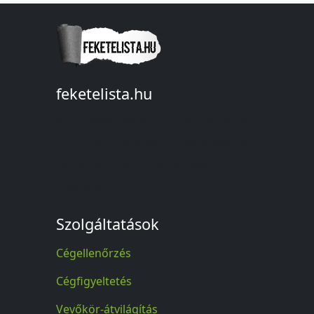
feketelista.hu
© A feketelista.hu-ról nyert bármilyen
információ sajtóbeli nyilvánosságra
hozatalakor a forrás közlése
kötelező!
Szolgáltatások
Cégellenőrzés
Cégfigyeltetés
Vevőkör-átvilágítás