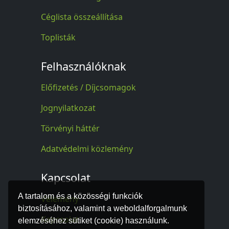
Céglista összeállítása
Toplisták
Felhasználóknak
Előfizetés / Díjcsomagok
Jognyilatkozat
Törvényi háttér
Adatvédelmi közlemény
Kapcsolat
A tartalom és a közösségi funkciók
Vélemény
biztosításához, valamint a weboldalforgalmunk
Kapcsolat
elemzéséhez sütiket (cookie) használunk.