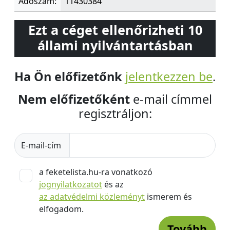
Adószám:
11430384
Ezt a céget ellenőrizheti 10
állami nyilvántartásban
Ha Ön előfizetőnk
jelentkezzen be
.
Nem előfizetőként
e-mail címmel
regisztráljon:
E-mail-cím
a feketelista.hu-ra vonatkozó
jognyilatkozatot
és az
az adatvédelmi közleményt
ismerem és
elfogadom.
Tovább