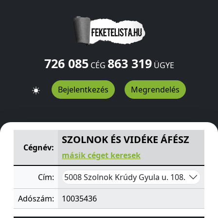
726 085
863 319
CÉG
ÜGYE
Bejelentkezés
Megrendelés
SZOLNOK ÉS VIDÉKE ÁFÉSZ
Krúdy Gyula u. 108.
Szolnok
SZOLNOK ÉS VIDÉKE ÁFÉSZ
Cégnév:
másik céget keresek
5008 Szolnok Krúdy Gyula u. 108.
Cím:
Adószám:
10035436