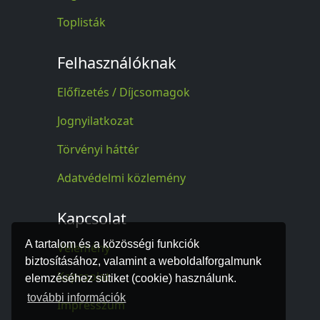
Toplisták
Felhasználóknak
Előfizetés / Díjcsomagok
Jognyilatkozat
Törvényi háttér
Adatvédelmi közlemény
Kapcsolat
A tartalom és a közösségi funkciók
Vélemény
biztosításához, valamint a weboldalforgalmunk
Kapcsolat
elemzéséhez sütiket (cookie) használunk.
további információk
Impresszum