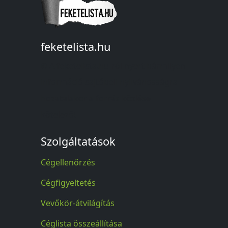
feketelista.hu
© A feketelista.hu-ról nyert bármilyen
információ sajtóbeli nyilvánosságra
hozatalakor a forrás közlése
kötelező!
Szolgáltatások
Cégellenőrzés
Cégfigyeltetés
Vevőkör-átvilágítás
Céglista összeállítása