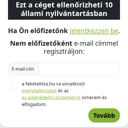
Ezt a céget ellenőrizheti 10
állami nyilvántartásban
Ha Ön előfizetőnk
jelentkezzen be
.
Nem előfizetőként
e-mail címmel
regisztráljon:
E-mail-cím
a feketelista.hu-ra vonatkozó
jognyilatkozatot
és az
az adatvédelmi közleményt
ismerem és
elfogadom.
Tovább