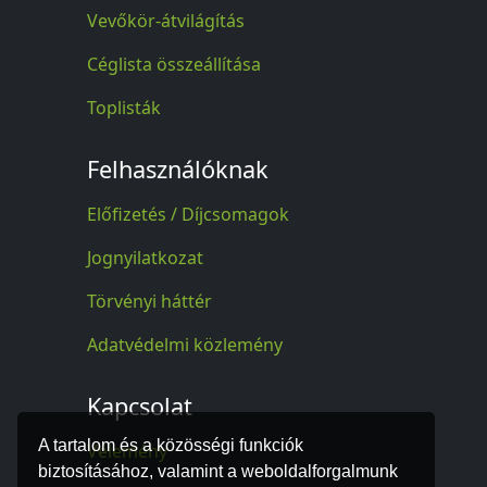
Vevőkör-átvilágítás
Céglista összeállítása
Toplisták
Felhasználóknak
Előfizetés / Díjcsomagok
Jognyilatkozat
Törvényi háttér
Adatvédelmi közlemény
Kapcsolat
A tartalom és a közösségi funkciók
Vélemény
biztosításához, valamint a weboldalforgalmunk