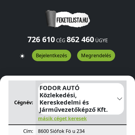
726 610
862 460
CÉG
ÜGYE
Bejelentkezés
Megrendelés
FODOR AUTÓ Közlekedési, Kereskedelmi és Járművezet
FODOR AUTÓ
Közlekedési,
Kereskedelmi és
Cégnév:
Járművezetőképző Kft.
másik céget keresek
Cím:
8600 Siófok Fö u 234