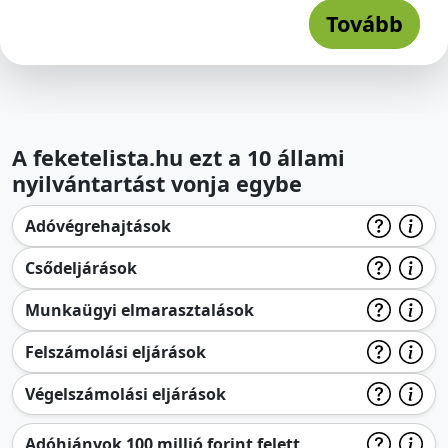
Tovább
A feketelista.hu ezt a 10 állami
nyilvántartást vonja egybe
Adóvégrehajtások
Csődeljárások
Munkaügyi elmarasztalások
Felszámolási eljárások
Végelszámolási eljárások
Adóhiányok 100 millió forint felett