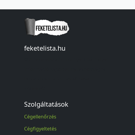
feketelista.hu
© A feketelista.hu-ról nyert bármilyen
információ sajtóbeli nyilvánosságra
hozatalakor a forrás közlése
kötelező!
Szolgáltatások
Cégellenőrzés
Cégfigyeltetés