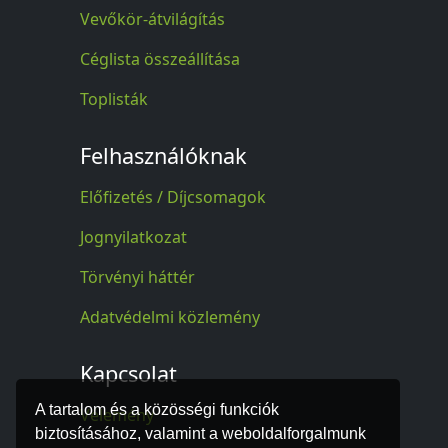
Vevőkör-átvilágítás
Céglista összeállítása
Toplisták
Felhasználóknak
Előfizetés / Díjcsomagok
Jognyilatkozat
Törvényi háttér
Adatvédelmi közlemény
Kapcsolat
A tartalom és a közösségi funkciók
Vélemény
biztosításához, valamint a weboldalforgalmunk