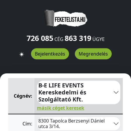
726 085
863 319
CÉG
ÜGYE
Bejelentkezés
Megrendelés
B-E LIFE EVENTS Kereskedelmi és Szolgáltató Kft.
Berzse
B-E LIFE EVENTS
Kereskedelmi és
Cégnév:
Szolgáltató Kft.
másik céget keresek
8300 Tapolca Berzsenyi Dániel
Cím:
utca 3/14.