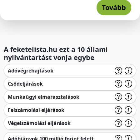
Tovább
A feketelista.hu ezt a 10 állami
nyilvántartást vonja egybe
Adóvégrehajtások
Csődeljárások
Munkaügyi elmarasztalások
Felszámolási eljárások
Végelszámolási eljárások
Adóhiányok 100 millió forint felett