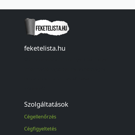
feketelista.hu
© A feketelista.hu-ról nyert bármilyen
információ sajtóbeli nyilvánosságra
hozatalakor a forrás közlése
kötelező!
Szolgáltatások
Cégellenőrzés
Cégfigyeltetés