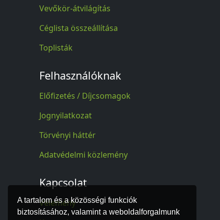
Vevőkör-átvilágítás
Céglista összeállítása
Toplisták
Felhasználóknak
Előfizetés / Díjcsomagok
Jognyilatkozat
Törvényi háttér
Adatvédelmi közlemény
Kapcsolat
A tartalom és a közösségi funkciók
Vélemény
biztosításához, valamint a weboldalforgalmunk