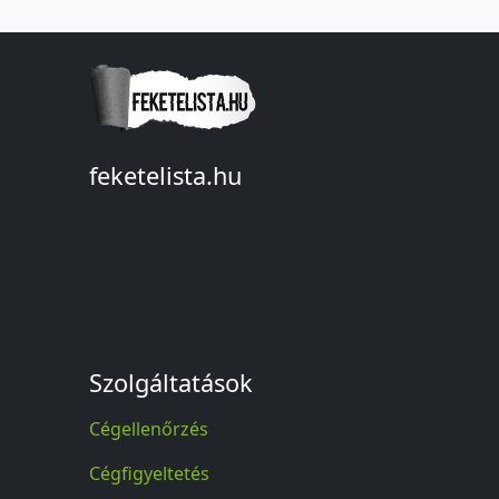
feketelista.hu
© A feketelista.hu-ról nyert bármilyen
információ sajtóbeli nyilvánosságra
hozatalakor a forrás közlése
kötelező!
Szolgáltatások
Cégellenőrzés
Cégfigyeltetés