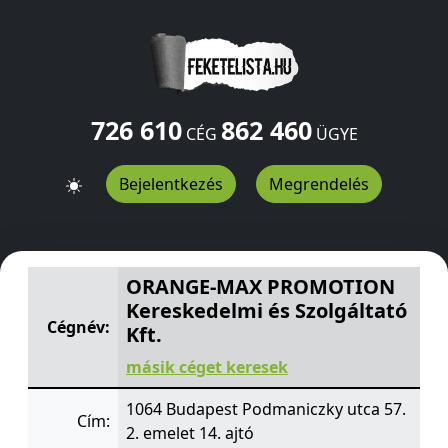
726 610
862 460
CÉG
ÜGYE
Bejelentkezés
Megrendelés
ORANGE-MAX PROMOTION Kereskedelmi és Szolgáltató
ORANGE-MAX PROMOTION
Kereskedelmi és Szolgáltató
Cégnév:
Kft.
másik céget keresek
1064 Budapest Podmaniczky utca 57.
Cím:
2. emelet 14. ajtó