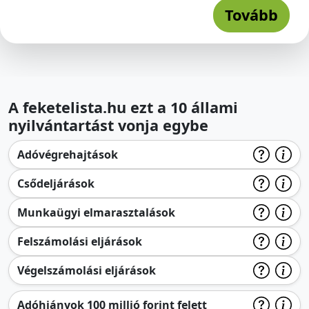
Tovább
A feketelista.hu ezt a 10 állami
nyilvántartást vonja egybe
Adóvégrehajtások
Csődeljárások
Munkaügyi elmarasztalások
Felszámolási eljárások
Végelszámolási eljárások
Adóhiányok 100 millió forint felett