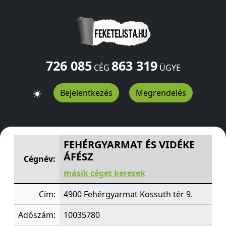
726 085
863 319
CÉG
ÜGYE
Bejelentkezés
Megrendelés
FEHÉRGYARMAT ÉS VIDÉKE ÁFÉSZ
Kossuth tér 9.
Fehérg
FEHÉRGYARMAT ÉS VIDÉKE
ÁFÉSZ
Cégnév:
másik céget keresek
Cím:
4900 Fehérgyarmat Kossuth tér 9.
Adószám:
10035780