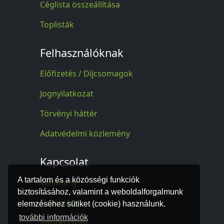
Céglista összeállítása
Toplisták
Felhasználóknak
Előfizetés / Díjcsomagok
Jognyilatkozat
Törvényi háttér
Adatvédelmi közlemény
Kapcsolat
A tartalom és a közösségi funkciók
Vélemény
biztosításához, valamint a weboldalforgalmunk
Kapcsolat
elemzéséhez sütiket (cookie) használunk.
további információk
Impresszum