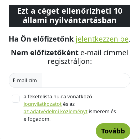
Ezt a céget ellenőrizheti 10
állami nyilvántartásban
Ha Ön előfizetőnk
jelentkezzen be
.
Nem előfizetőként
e-mail címmel
regisztráljon:
E-mail-cím
a feketelista.hu-ra vonatkozó
jognyilatkozatot
és az
az adatvédelmi közleményt
ismerem és
elfogadom.
Tovább