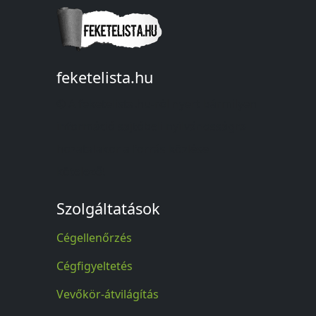
feketelista.hu
© A feketelista.hu-ról nyert bármilyen
információ sajtóbeli nyilvánosságra
hozatalakor a forrás közlése
kötelező!
Szolgáltatások
Cégellenőrzés
Cégfigyeltetés
Vevőkör-átvilágítás