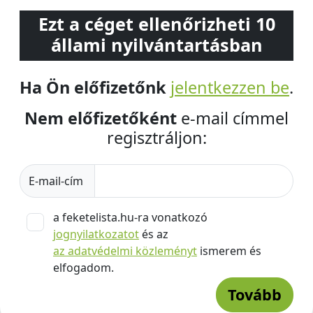
Ezt a céget ellenőrizheti 10
állami nyilvántartásban
Ha Ön előfizetőnk
jelentkezzen be
.
Nem előfizetőként
e-mail címmel
regisztráljon:
E-mail-cím
a feketelista.hu-ra vonatkozó
jognyilatkozatot
és az
az adatvédelmi közleményt
ismerem és
elfogadom.
Tovább