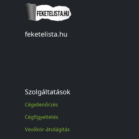
feketelista.hu
© A feketelista.hu-ról nyert bármilyen
információ sajtóbeli nyilvánosságra
hozatalakor a forrás közlése
kötelező!
Szolgáltatások
Cégellenőrzés
Cégfigyeltetés
Vevőkör-átvilágítás