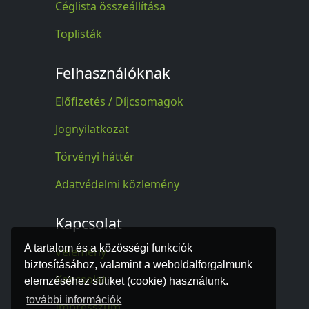
Céglista összeállítása
Toplisták
Felhasználóknak
Előfizetés / Díjcsomagok
Jognyilatkozat
Törvényi háttér
Adatvédelmi közlemény
Kapcsolat
A tartalom és a közösségi funkciók
Vélemény
biztosításához, valamint a weboldalforgalmunk
Kapcsolat
elemzéséhez sütiket (cookie) használunk.
további információk
Impresszum