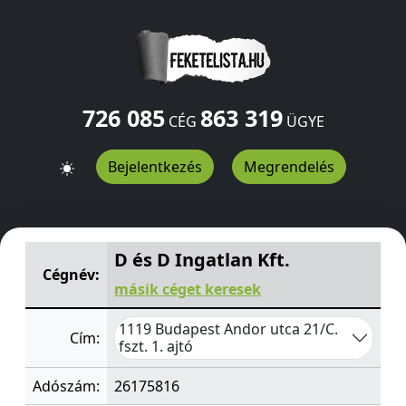
726 085
863 319
CÉG
ÜGYE
Bejelentkezés
Megrendelés
D és D Ingatlan Kft.
Andor utca 21/C. fszt. 1. ajtó
Budape
D és D Ingatlan Kft.
Cégnév:
másik céget keresek
1119 Budapest Andor utca 21/C.
Cím:
fszt. 1. ajtó
Adószám:
26175816