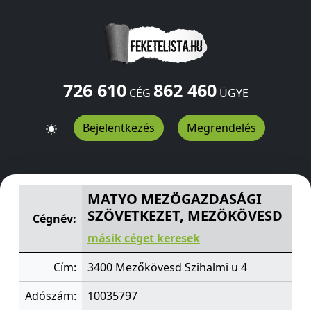
726 610
862 460
CÉG
ÜGYE
Bejelentkezés
Megrendelés
MATYO MEZÖGAZDASÁGI SZÖVETKEZET, MEZÖKÖVESD
MATYO MEZÖGAZDASÁGI
SZÖVETKEZET, MEZÖKÖVESD
Cégnév:
másik céget keresek
Cím:
3400 Mezőkövesd Szihalmi u 4
Adószám:
10035797