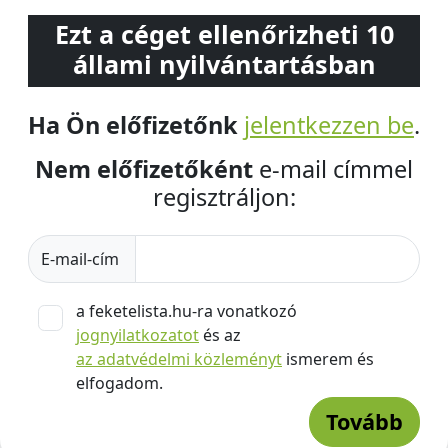
Ezt a céget ellenőrizheti 10
állami nyilvántartásban
Ha Ön előfizetőnk
jelentkezzen be
.
Nem előfizetőként
e-mail címmel
regisztráljon:
E-mail-cím
a feketelista.hu-ra vonatkozó
jognyilatkozatot
és az
az adatvédelmi közleményt
ismerem és
elfogadom.
Tovább