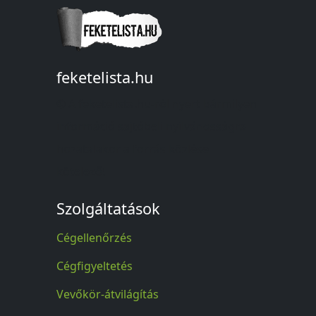
feketelista.hu
© A feketelista.hu-ról nyert bármilyen
információ sajtóbeli nyilvánosságra
hozatalakor a forrás közlése
kötelező!
Szolgáltatások
Cégellenőrzés
Cégfigyeltetés
Vevőkör-átvilágítás