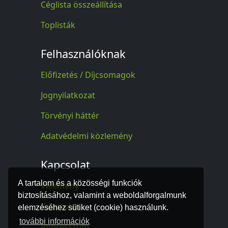
Céglista összeállítása
Toplisták
Felhasználóknak
Előfizetés / Díjcsomagok
Jognyilatkozat
Törvényi háttér
Adatvédelmi közlemény
Kapcsolat
A tartalom és a közösségi funkciók
Vélemény
biztosításához, valamint a weboldalforgalmunk
Kapcsolat
elemzéséhez sütiket (cookie) használunk.
további információk
Impresszum