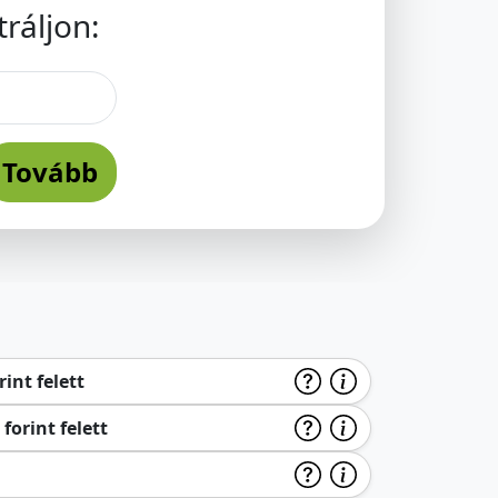
ráljon:
Tovább
int felett
forint felett