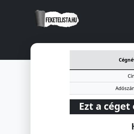
HEGYHÁTI ÁFÉSZ
Rákoczi u 
Cégné
Cí
Adószá
Ezt a céget