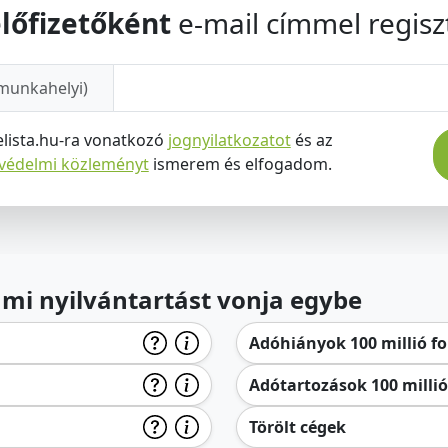
lőfizetőként
e-mail címmel regiszt
munkahelyi)
elista.hu-ra vonatkozó
jognyilatkozatot
és az
tvédelmi közleményt
ismerem és elfogadom.
lami nyilvántartást vonja egybe
Adóhiányok 100 millió for
Adótartozások 100 millió 
Törölt cégek