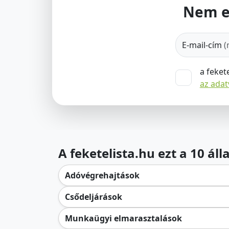
Nem e
E-mail-cím
(
a feket
az ada
A feketelista.hu ezt a 10 ál
Adóvégrehajtások
Csődeljárások
Munkaügyi elmarasztalások