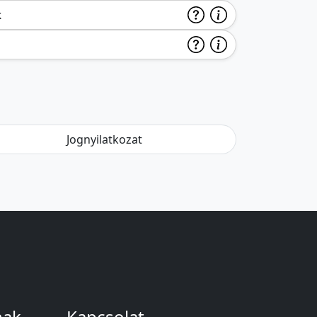
k
Jognyilatkozat
nak
Kapcsolat