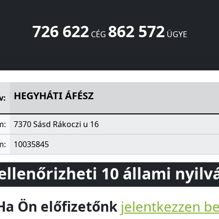
726 622
862 572
CÉG
ÜGYE
16
Sásd
7370
HU
HEGYHÁTI ÁFÉSZ
v:
m:
7370 Sásd Rákoczi u 16
m:
10035845
 ellenőrizheti 10 állami nyil
Ha Ön előfizetőnk
jelentkezzen b