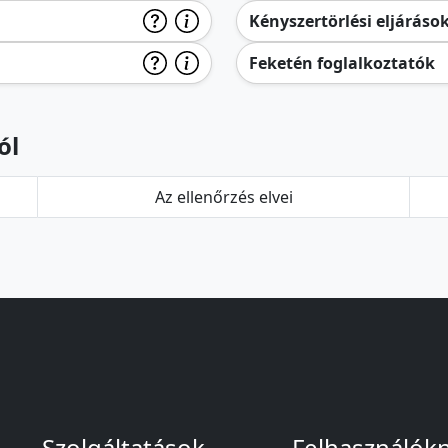
Kényszertörlési eljáráso
Feketén foglalkoztatók
ól
Az ellenőrzés elvei
Szolgáltatások
Felhasználók