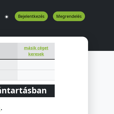
Bejelentkezés
Megrendelés
másik céget
keresek
vántartásban
e
.