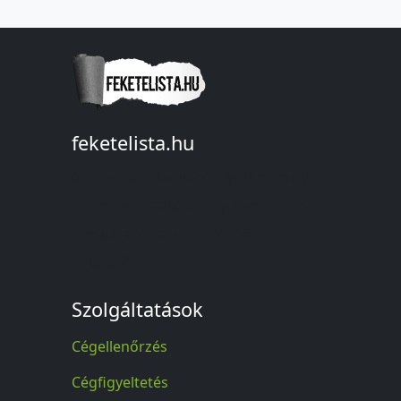
feketelista.hu
© A feketelista.hu-ról nyert bármilyen
információ sajtóbeli nyilvánosságra
hozatalakor a forrás közlése
kötelező!
Szolgáltatások
Cégellenőrzés
Cégfigyeltetés