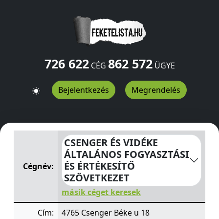
726 622
862 572
CÉG
ÜGYE
Bejelentkezés
Megrendelés
CSENGER ÉS VIDÉKE ÁLTALÁNOS FOGYASZTÁSI ÉS ÉRTÉ
CSENGER ÉS VIDÉKE
ÁLTALÁNOS FOGYASZTÁSI
ÉS ÉRTÉKESÍTŐ
Cégnév:
SZÖVETKEZET
másik céget keresek
Cím:
4765 Csenger Béke u 18