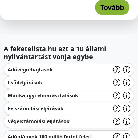
Tovább
A feketelista.hu ezt a 10 állami
nyilvántartást vonja egybe
Adóvégrehajtások
Csődeljárások
Munkaügyi elmarasztalások
Felszámolási eljárások
Végelszámolási eljárások
Adóhiányok 100 millió forint felett