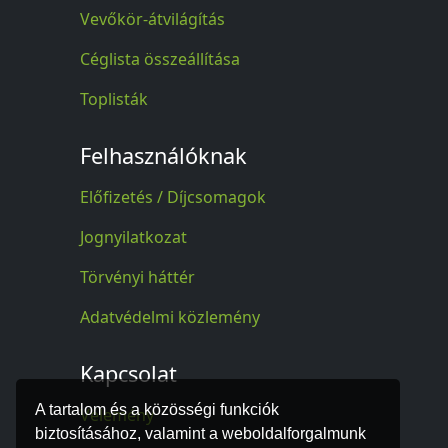
Vevőkör-átvilágítás
Céglista összeállítása
Toplisták
Felhasználóknak
Előfizetés / Díjcsomagok
Jognyilatkozat
Törvényi háttér
Adatvédelmi közlemény
Kapcsolat
A tartalom és a közösségi funkciók
Vélemény
biztosításához, valamint a weboldalforgalmunk