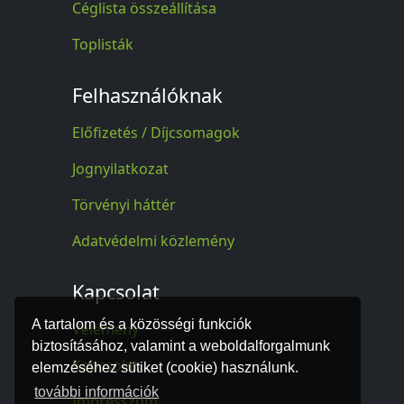
Céglista összeállítása
Toplisták
Felhasználóknak
Előfizetés / Díjcsomagok
Jognyilatkozat
Törvényi háttér
Adatvédelmi közlemény
Kapcsolat
A tartalom és a közösségi funkciók
Vélemény
biztosításához, valamint a weboldalforgalmunk
Kapcsolat
elemzéséhez sütiket (cookie) használunk.
további információk
Impresszum