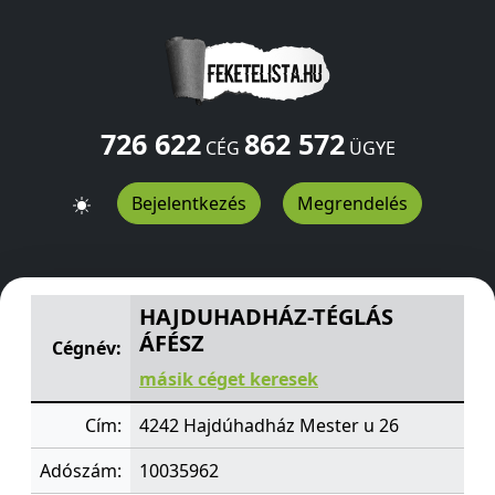
726 622
862 572
CÉG
ÜGYE
Bejelentkezés
Megrendelés
HAJDUHADHÁZ-TÉGLÁS ÁFÉSZ
Mester u 26
Hajdúhadhá
HAJDUHADHÁZ-TÉGLÁS
ÁFÉSZ
Cégnév:
másik céget keresek
Cím:
4242 Hajdúhadház Mester u 26
Adószám:
10035962