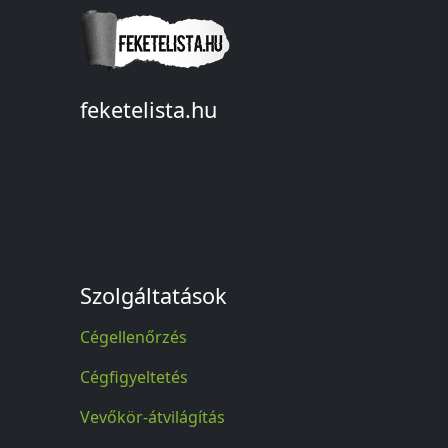
feketelista.hu
© A feketelista.hu-ról nyert bármilyen
információ sajtóbeli nyilvánosságra
hozatalakor a forrás közlése
kötelező!
Szolgáltatások
Cégellenőrzés
Cégfigyeltetés
Vevőkör-átvilágítás