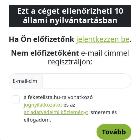
Ezt a céget ellenőrizheti 10
állami nyilvántartásban
Ha Ön előfizetőnk
jelentkezzen be
.
Nem előfizetőként
e-mail címmel
regisztráljon:
E-mail-cím
a feketelista.hu-ra vonatkozó
jognyilatkozatot
és az
az adatvédelmi közleményt
ismerem és
elfogadom.
Tovább