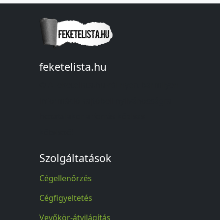
feketelista.hu
© A feketelista.hu-ról nyert bármilyen
információ sajtóbeli nyilvánosságra
hozatalakor a forrás közlése
kötelező!
Szolgáltatások
Cégellenőrzés
Cégfigyeltetés
Vevőkör-átvilágítás