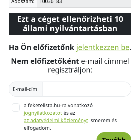
Adószám:
10036183
Ezt a céget ellenőrizheti 10
állami nyilvántartásban
Ha Ön előfizetőnk
jelentkezzen be
.
Nem előfizetőként
e-mail címmel
regisztráljon:
E-mail-cím
a feketelista.hu-ra vonatkozó
jognyilatkozatot
és az
az adatvédelmi közleményt
ismerem és
elfogadom.
Tovább