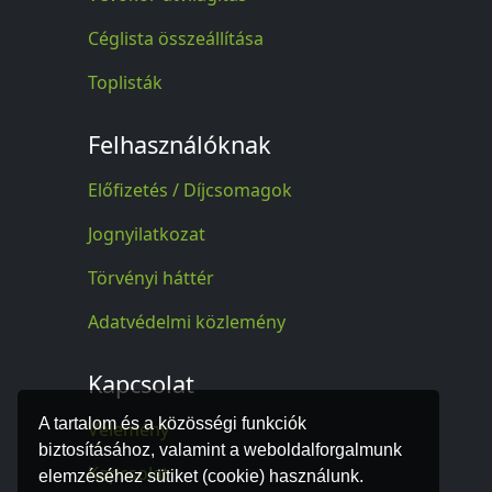
Céglista összeállítása
Toplisták
Felhasználóknak
Előfizetés / Díjcsomagok
Jognyilatkozat
Törvényi háttér
Adatvédelmi közlemény
Kapcsolat
A tartalom és a közösségi funkciók
Vélemény
biztosításához, valamint a weboldalforgalmunk
Kapcsolat
elemzéséhez sütiket (cookie) használunk.