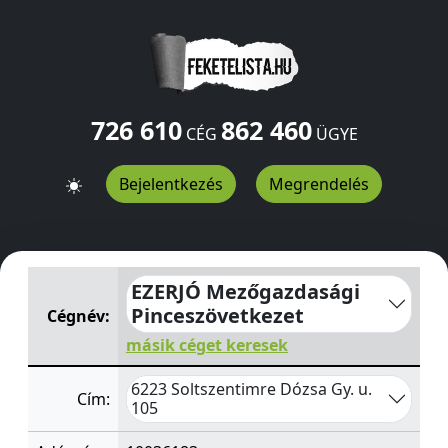
726 610
862 460
CÉG
ÜGYE
Bejelentkezés
Megrendelés
EZERJÓ Mezőgazdasági Pinceszövetkezet
Dózsa Gy. u. 
EZERJÓ Mezőgazdasági
Pinceszövetkezet
Cégnév:
másik céget keresek
6223 Soltszentimre Dózsa Gy. u.
Cím:
105