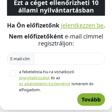
Ezt a céget ellenőrizheti 10
állami nyilvántartásban
Ha Ön előfizetőnk
jelentkezzen be
.
Nem előfizetőként
e-mail címmel
regisztráljon:
E-mail-cím
a feketelista.hu-ra vonatkozó
jognyilatkozatot
és az
az adatvédelmi közleményt
ismerem és
elfogadom.
Tovább