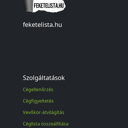
feketelista.hu
© A feketelista.hu-ról nyert bármilyen
információ sajtóbeli nyilvánosságra
hozatalakor a forrás közlése
kötelező!
Szolgáltatások
Cégellenőrzés
Cégfigyeltetés
Vevőkör-átvilágítás
Céglista összeállítása