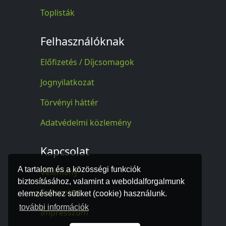
Toplisták
Felhasználóknak
Előfizetés / Díjcsomagok
Jognyilatkozat
Törvényi háttér
Adatvédelmi közlemény
Kapcsolat
A tartalom és a közösségi funkciók
Vélemény
biztosításához, valamint a weboldalforgalmunk
Kapcsolat
elemzéséhez sütiket (cookie) használunk.
további információk
Impresszum