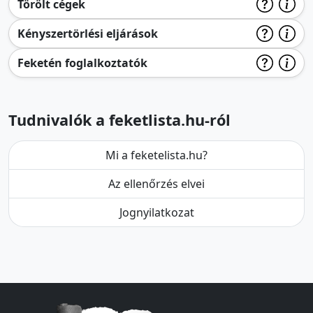
Törölt cégek
Kényszertörlési eljárások
Feketén foglalkoztatók
Tudnivalók a feketlista.hu-ról
Mi a feketelista.hu?
Az ellenőrzés elvei
Jognyilatkozat