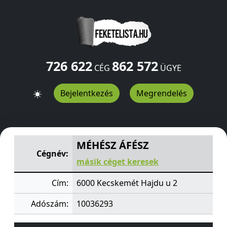
726 622
862 572
CÉG
ÜGYE
Bejelentkezés
Megrendelés
MÉHÉSZ ÁFÉSZ
Hajdu u 2
Kecskemét
6000
HU
MÉHÉSZ ÁFÉSZ
Cégnév:
másik céget keresek
Cím:
6000 Kecskemét Hajdu u 2
Adószám:
10036293