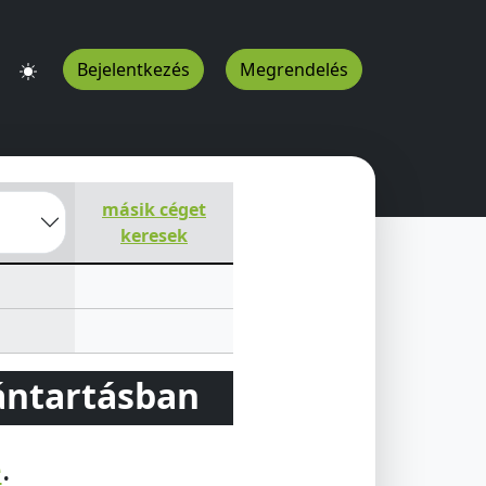
Bejelentkezés
Megrendelés
7700
HU
másik céget
keresek
vántartásban
e
.