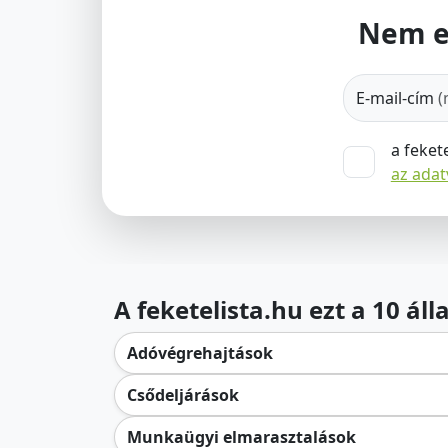
Nem e
E-mail-cím
(
a feket
az ada
A feketelista.hu ezt a 10 ál
Adóvégrehajtások
Csődeljárások
Munkaügyi elmarasztalások