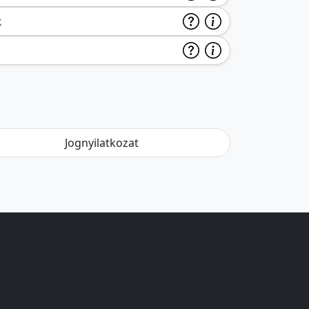
k
Jognyilatkozat