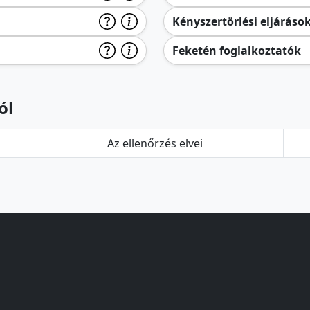
Kényszertörlési eljáráso
Feketén foglalkoztatók
ól
Az ellenőrzés elvei