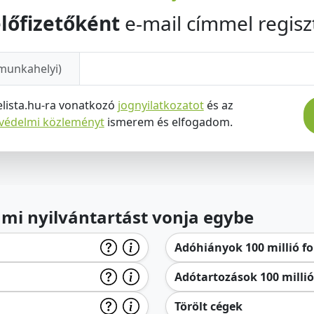
lőfizetőként
e-mail címmel regiszt
munkahelyi)
elista.hu-ra vonatkozó
jognyilatkozatot
és az
tvédelmi közleményt
ismerem és elfogadom.
lami nyilvántartást vonja egybe
Adóhiányok 100 millió for
Adótartozások 100 millió 
Törölt cégek