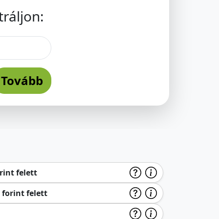
ráljon:
Tovább
int felett
forint felett