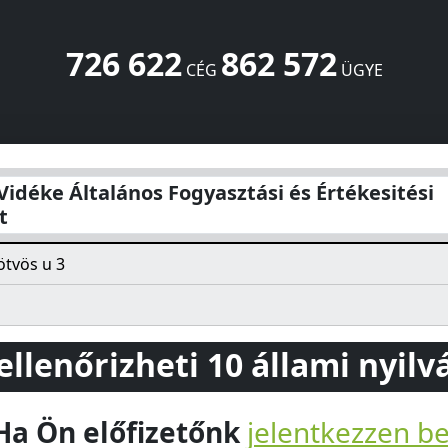
726 622
862 572
CÉG
ÜGYE
Fogyasztási és Értékesitési Szövetkezet
Eötvös u 3
Mohács
idéke Általános Fogyasztási és Értékesitési
t
tvös u 3
 ellenőrizheti 10 állami nyil
Ha Ön előfizetőnk
jelentkezzen b