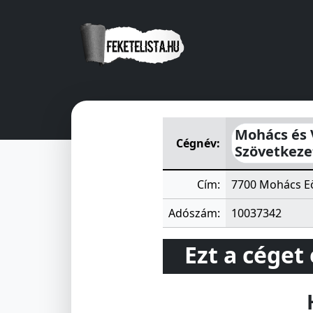
Mohács és Vidéke Általános 
Mohács és V
Cégnév:
Szövetkeze
Cím:
7700 Mohács Eö
Adószám:
10037342
Ezt a céget