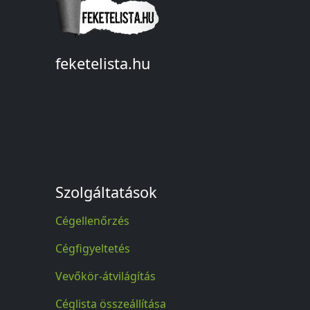
feketelista.hu
© A feketelista.hu-ról nyert bármilyen
információ sajtóbeli nyilvánosságra
hozatalakor a forrás közlése
kötelező!
Szolgáltatások
Cégellenőrzés
Cégfigyeltetés
Vevőkör-átvilágítás
Céglista összeállítása