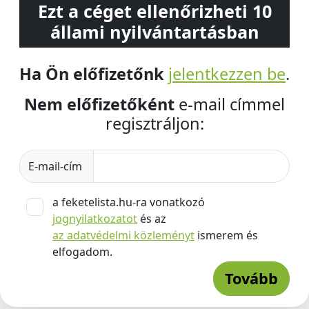
Ezt a céget ellenőrizheti 10
állami nyilvántartásban
Ha Ön előfizetőnk
jelentkezzen be
.
Nem előfizetőként
e-mail címmel
regisztráljon:
E-mail-cím
a feketelista.hu-ra vonatkozó
jognyilatkozatot
és az
az adatvédelmi közleményt
ismerem és
elfogadom.
Tovább