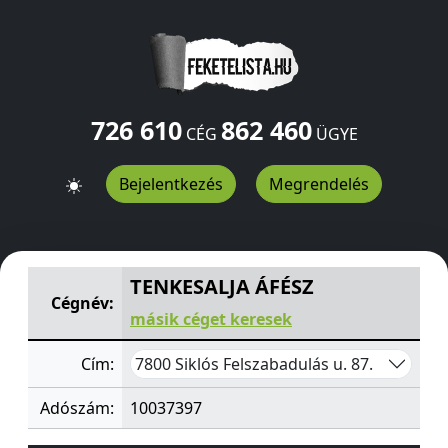
726 610
862 460
CÉG
ÜGYE
Bejelentkezés
Megrendelés
TENKESALJA ÁFÉSZ
Felszabadulás u. 87.
Siklós
7800
HU
TENKESALJA ÁFÉSZ
Cégnév:
másik céget keresek
7800 Siklós Felszabadulás u. 87.
Cím:
Adószám:
10037397