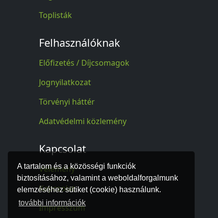
Toplisták
Felhasználóknak
Előfizetés / Díjcsomagok
Jognyilatkozat
Törvényi háttér
Adatvédelmi közlemény
Kapcsolat
A tartalom és a közösségi funkciók
Vélemény
biztosításához, valamint a weboldalforgalmunk
Kapcsolat
elemzéséhez sütiket (cookie) használunk.
további információk
Impresszum