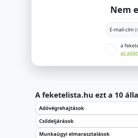
Nem e
E-mail-cím
(
a feket
az ada
A feketelista.hu ezt a 10 ál
Adóvégrehajtások
Csődeljárások
Munkaügyi elmarasztalások