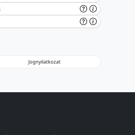
k
Jognyilatkozat