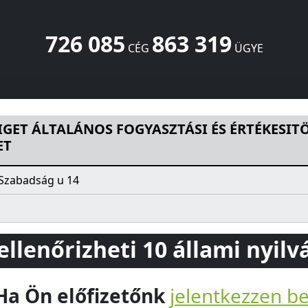
726 085
863 319
CÉG
ÜGYE
FOGYASZTÁSI ÉS ÉRTÉKESITÖ SZÖVETKEZET
Szabadság u 1
GET ÁLTALÁNOS FOGYASZTÁSI ÉS ÉRTÉKESIT
ET
 Szabadság u 14
 ellenőrizheti 10 állami nyil
Ha Ön előfizetőnk
jelentkezzen b