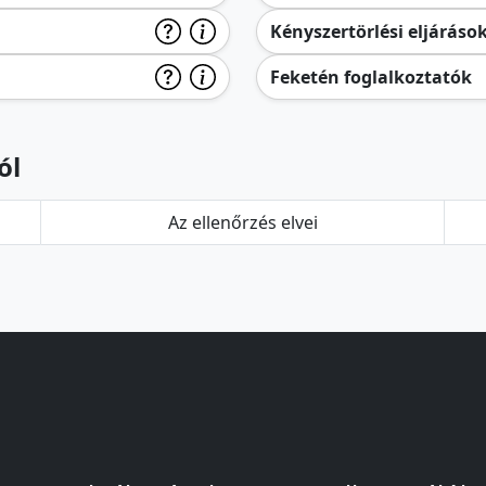
Kényszertörlési eljáráso
Feketén foglalkoztatók
ól
Az ellenőrzés elvei