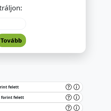
ráljon:
Tovább
int felett
forint felett