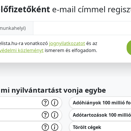
lőfizetőként
e-mail címmel regiszt
munkahelyi)
elista.hu-ra vonatkozó
jognyilatkozatot
és az
tvédelmi közleményt
ismerem és elfogadom.
lami nyilvántartást vonja egybe
Adóhiányok 100 millió for
Adótartozások 100 millió 
Törölt cégek