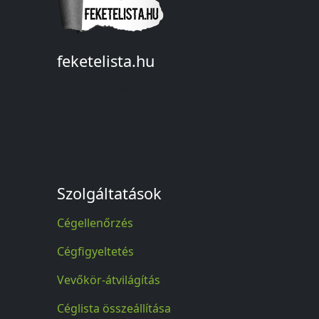
feketelista.hu
© A feketelista.hu-ról nyert bármilyen
információ sajtóbeli nyilvánosságra
hozatalakor a forrás közlése
kötelező!
Szolgáltatások
Cégellenőrzés
Cégfigyeltetés
Vevőkör-átvilágítás
Céglista összeállítása