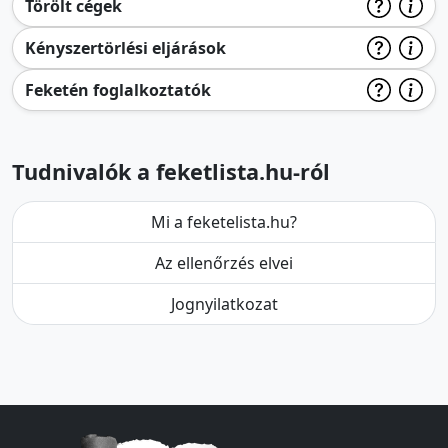
Törölt cégek
Kényszertörlési eljárások
Feketén foglalkoztatók
Tudnivalók a feketlista.hu-ról
Mi a feketelista.hu?
Az ellenőrzés elvei
Jognyilatkozat