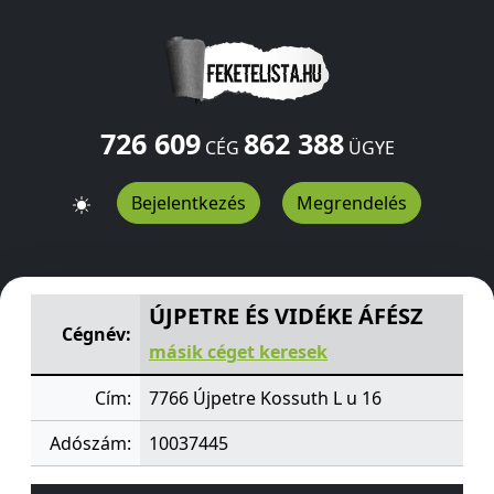
726 609
862 388
CÉG
ÜGYE
Bejelentkezés
Megrendelés
ÚJPETRE ÉS VIDÉKE ÁFÉSZ
Kossuth L u 16
Újpetre
7766
ÚJPETRE ÉS VIDÉKE ÁFÉSZ
Cégnév:
másik céget keresek
Cím:
7766 Újpetre Kossuth L u 16
Adószám:
10037445