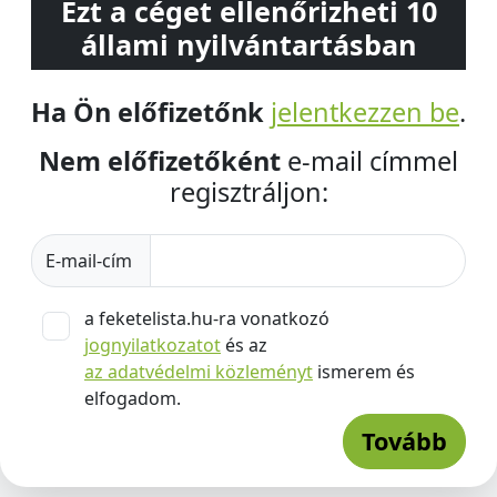
Ezt a céget ellenőrizheti 10
állami nyilvántartásban
Ha Ön előfizetőnk
jelentkezzen be
.
Nem előfizetőként
e-mail címmel
regisztráljon:
E-mail-cím
a feketelista.hu-ra vonatkozó
jognyilatkozatot
és az
az adatvédelmi közleményt
ismerem és
elfogadom.
Tovább