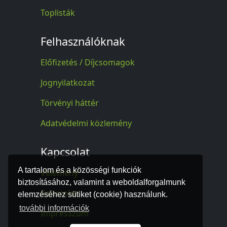
Toplisták
Felhasználóknak
Előfizetés / Díjcsomagok
Jognyilatkozat
Törvényi háttér
Adatvédelmi közlemény
Kapcsolat
A tartalom és a közösségi funkciók
Vélemény
biztosításához, valamint a weboldalforgalmunk
Kapcsolat
elemzéséhez sütiket (cookie) használunk.
további információk
Impresszum