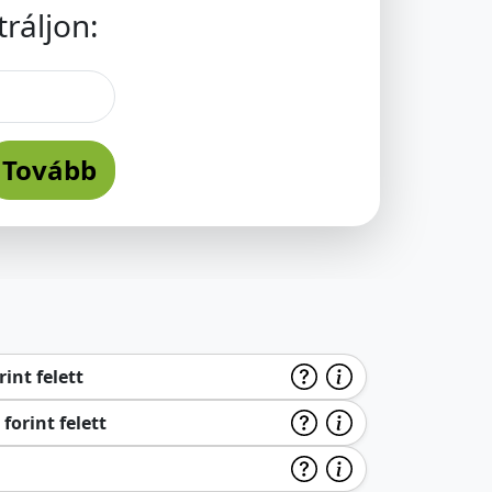
ráljon:
Tovább
int felett
forint felett