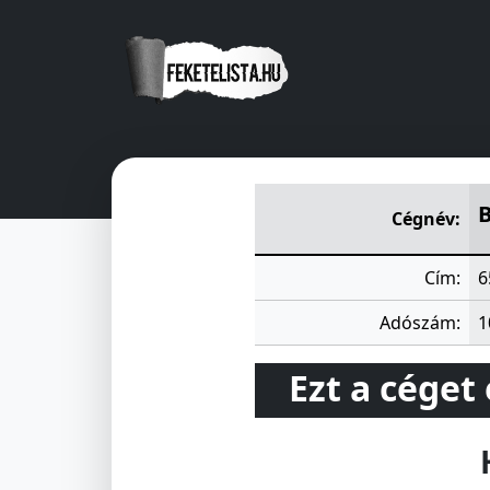
BAJA ÉS VIDÉKE ÁFÉSZ
Táncsi
B
Cégnév:
Cím:
6
Adószám:
1
Ezt a céget