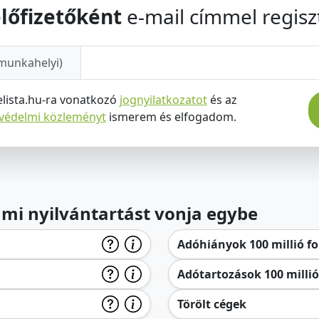
lőfizetőként
e-mail címmel regiszt
munkahelyi)
elista.hu-ra vonatkozó
jognyilatkozatot
és az
tvédelmi közleményt
ismerem és elfogadom.
lami nyilvántartást vonja egybe
Adóhiányok 100 millió for
Adótartozások 100 millió 
Törölt cégek