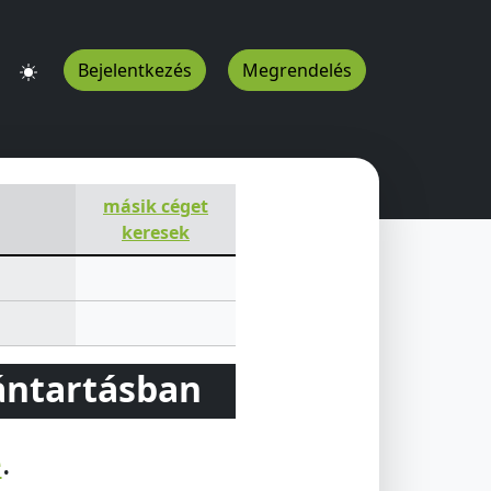
Bejelentkezés
Megrendelés
másik céget
keresek
vántartásban
e
.