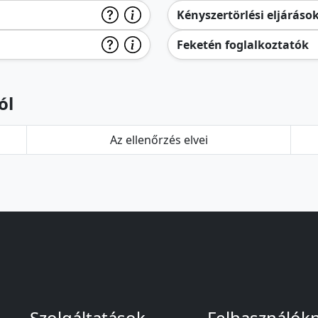
Kényszertörlési eljáráso
Feketén foglalkoztatók
ól
Az ellenőrzés elvei
Szolgáltatások
Felhasználók