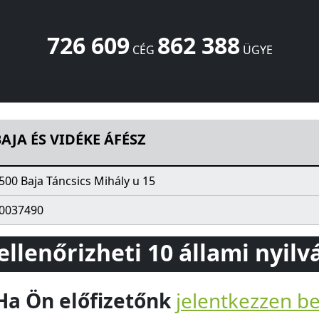
726 609
862 388
CÉG
ÜGYE
cs Mihály u 15
Baja
6500
HU
AJA ÉS VIDÉKE ÁFÉSZ
500 Baja Táncsics Mihály u 15
0037490
 ellenőrizheti 10 állami nyil
Ha Ön előfizetőnk
jelentkezzen b