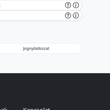
k
Jognyilatkozat
nak
Kapcsolat