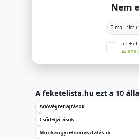
Nem e
E-mail-cím
(
a feket
az ada
A feketelista.hu ezt a 10 ál
Adóvégrehajtások
Csődeljárások
Munkaügyi elmarasztalások