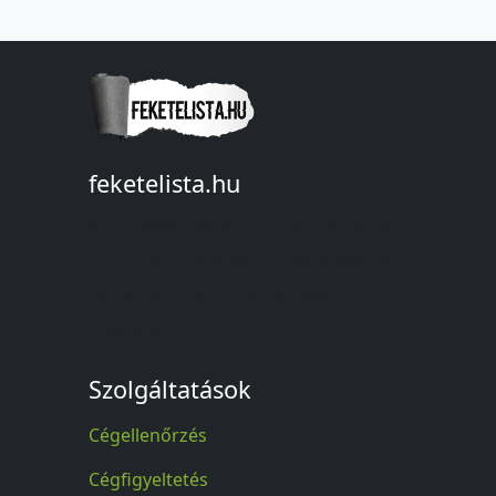
feketelista.hu
© A feketelista.hu-ról nyert bármilyen
információ sajtóbeli nyilvánosságra
hozatalakor a forrás közlése
kötelező!
Szolgáltatások
Cégellenőrzés
Cégfigyeltetés