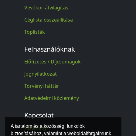
Vevőkör-átvilágítás
Céglista összeállítása
Toplisták
Felhasználóknak
Előfizetés / Díjcsomagok
Jognyilatkozat
Törvényi háttér
Adatvédelmi közlemény
Kapcsolat
A tartalom és a közösségi funkciók
Vélemény
biztosításához, valamint a weboldalforgalmunk