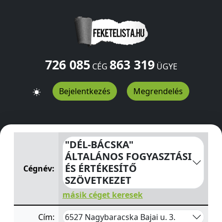
726 085
863 319
CÉG
ÜGYE
Bejelentkezés
Megrendelés
"DÉL-BÁCSKA" ÁLTALÁNOS FOGYASZTÁSI ÉS ÉRTÉKESÍT
"DÉL-BÁCSKA"
ÁLTALÁNOS FOGYASZTÁSI
ÉS ÉRTÉKESÍTŐ
Cégnév:
SZÖVETKEZET
másik céget keresek
6527 Nagybaracska Bajai u. 3.
Cím: