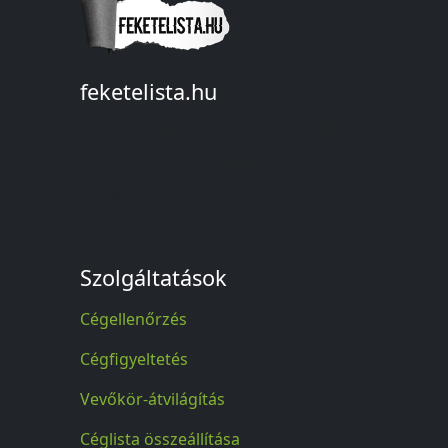
feketelista.hu
© A feketelista.hu-ról nyert bármilyen
információ sajtóbeli nyilvánosságra
hozatalakor a forrás közlése
kötelező!
Szolgáltatások
Cégellenőrzés
Cégfigyeltetés
Vevőkör-átvilágítás
Céglista összeállítása