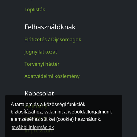
Toplisták
Felhasználóknak
Előfizetés / Díjcsomagok
Jognyilatkozat
Törvényi háttér
Adatvédelmi közlemény
Kapcsolat
A tartalom és a közösségi funkciók
Vélemény
biztosításához, valamint a weboldalforgalmunk
Kapcsolat
elemzéséhez sütiket (cookie) használunk.
további információk
Impresszum