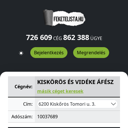
726 609
862 388
CÉG
ÜGYE
Bejelentkezés
Megrendelés
KISKÖRÖS ÉS VIDÉKE ÁFÉSZ
Tomori u. 3.
Kiskőrös
6200
KISKÖRÖS ÉS VIDÉKE ÁFÉSZ
Cégnév:
másik céget keresek
6200 Kiskőrös Tomori u. 3.
Cím:
Adószám:
10037689