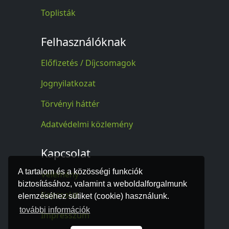
Toplisták
Felhasználóknak
Előfizetés / Díjcsomagok
Jognyilatkozat
Törvényi háttér
Adatvédelmi közlemény
Kapcsolat
A tartalom és a közösségi funkciók
Vélemény
biztosításához, valamint a weboldalforgalmunk
Kapcsolat
elemzéséhez sütiket (cookie) használunk.
további információk
Impresszum