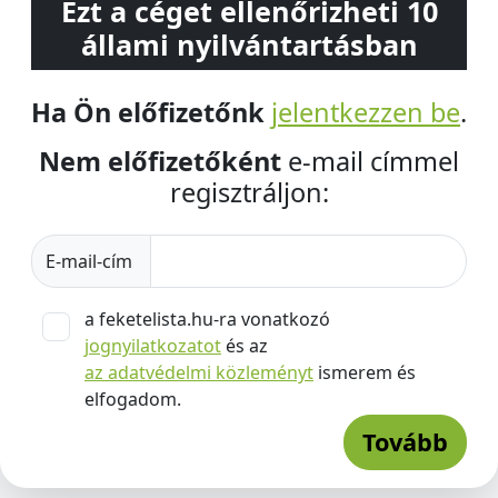
Ezt a céget ellenőrizheti 10
állami nyilvántartásban
Ha Ön előfizetőnk
jelentkezzen be
.
Nem előfizetőként
e-mail címmel
regisztráljon:
E-mail-cím
a feketelista.hu-ra vonatkozó
jognyilatkozatot
és az
az adatvédelmi közleményt
ismerem és
elfogadom.
Tovább