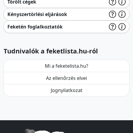
Törölt cégek
Kényszertörlési eljárások
Feketén foglalkoztatók
Tudnivalók a feketlista.hu-ról
Mi a feketelista.hu?
Az ellenőrzés elvei
Jognyilatkozat