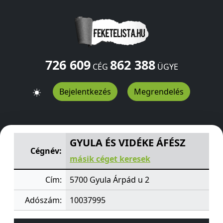
726 609
862 388
CÉG
ÜGYE
Bejelentkezés
Megrendelés
GYULA ÉS VIDÉKE ÁFÉSZ
Árpád u 2
Gyula
5700
HU
GYULA ÉS VIDÉKE ÁFÉSZ
Cégnév:
másik céget keresek
Cím:
5700 Gyula Árpád u 2
Adószám:
10037995