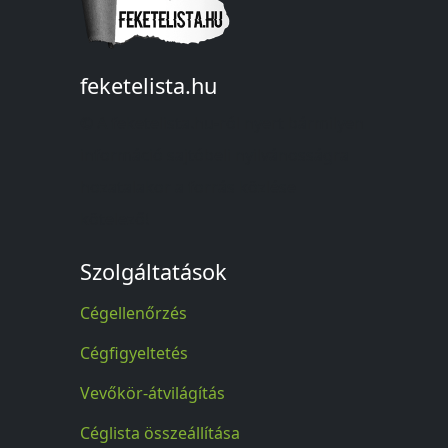
feketelista.hu
© A feketelista.hu-ról nyert bármilyen
információ sajtóbeli nyilvánosságra
hozatalakor a forrás közlése
kötelező!
Szolgáltatások
Cégellenőrzés
Cégfigyeltetés
Vevőkör-átvilágítás
Céglista összeállítása