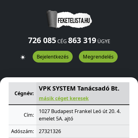
726 085
863 319
CÉG
ÜGYE
Bejelentkezés
Megrendelés
VPK SYSTEM Tanácsadó Bt.
Frankel Leó út 20. 4. emelet 
VPK SYSTEM Tanácsadó Bt.
Cégnév:
másik céget keresek
1027 Budapest Frankel Leó út 20. 4.
Cím:
emelet 5A. ajtó
Adószám:
27321326