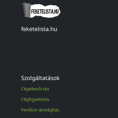
feketelista.hu
© A feketelista.hu-ról nyert bármilyen
információ sajtóbeli nyilvánosságra
hozatalakor a forrás közlése
kötelező!
Szolgáltatások
Cégellenőrzés
Cégfigyeltetés
Vevőkör-átvilágítás