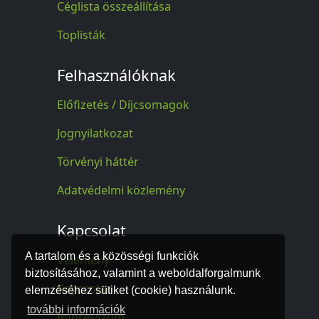
Céglista összeállítása
Toplisták
Felhasználóknak
Előfizetés / Díjcsomagok
Jognyilatkozat
Törvényi háttér
Adatvédelmi közlemény
Kapcsolat
A tartalom és a közösségi funkciók
Vélemény
biztosításához, valamint a weboldalforgalmunk
Kapcsolat
elemzéséhez sütiket (cookie) használunk.
további információk
Impresszum