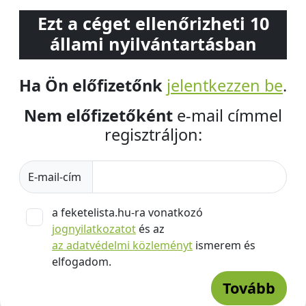
Ezt a céget ellenőrizheti 10
állami nyilvántartásban
Ha Ön előfizetőnk
jelentkezzen be
.
Nem előfizetőként
e-mail címmel
regisztráljon:
E-mail-cím
a feketelista.hu-ra vonatkozó
jognyilatkozatot
és az
az adatvédelmi közleményt
ismerem és
elfogadom.
Tovább