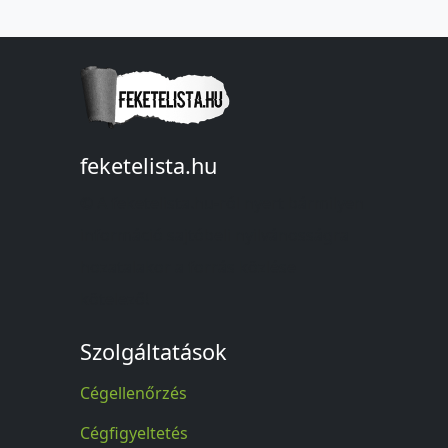
feketelista.hu
© A feketelista.hu-ról nyert bármilyen
információ sajtóbeli nyilvánosságra
hozatalakor a forrás közlése
kötelező!
Szolgáltatások
Cégellenőrzés
Cégfigyeltetés