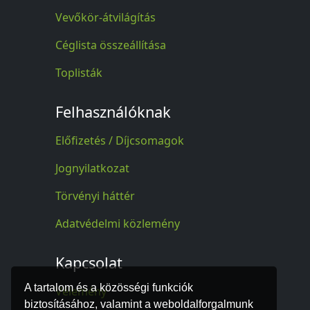
Vevőkör-átvilágítás
Céglista összeállítása
Toplisták
Felhasználóknak
Előfizetés / Díjcsomagok
Jognyilatkozat
Törvényi háttér
Adatvédelmi közlemény
Kapcsolat
A tartalom és a közösségi funkciók
Vélemény
biztosításához, valamint a weboldalforgalmunk