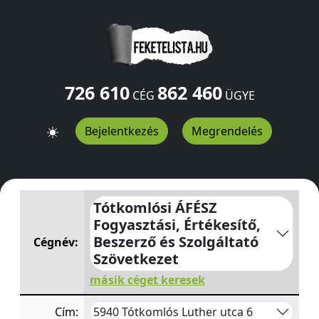
726 610
862 460
CÉG
ÜGYE
Bejelentkezés
Megrendelés
Tótkomlósi ÁFÉSZ Fogyasztási, Értékesítő, Beszerző és 
Tótkomlósi ÁFÉSZ
Fogyasztási, Értékesítő,
Beszerző és Szolgáltató
Cégnév:
Szövetkezet
másik céget keresek
5940 Tótkomlós Luther utca 6
Cím: